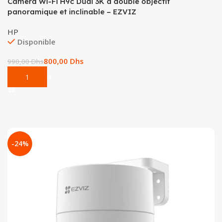
Caméra Wi-Fi H9c Dual 3K à double objectif
panoramique et inclinable – EZVIZ
HP
Disponible
800,00
Dhs
990,00
Dhs
Add To Cart
-24%