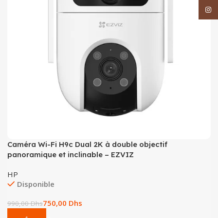
Inst
Caméra Wi-Fi H9c Dual 2K à double objectif
panoramique et inclinable – EZVIZ
HP
Disponible
750,00
Dhs
990,00
Dhs