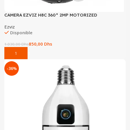
CAMERA EZVIZ H8C 360° 2MP MOTORIZED
Ezviz
Disponible
850,00
Dhs
1.030,00
Dhs
Add To Cart
-36%