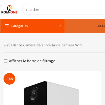
Categories
ACCU
PC portable
Surveillance
Camera de surveillance
camera Wifi
PC portable neuf
PC portable remis à neuf
Afficher la barre de filtrage
PC portable gamer
-16%
pc fixe & tout-en-un
Unité centarle
Unité centarle avec écran