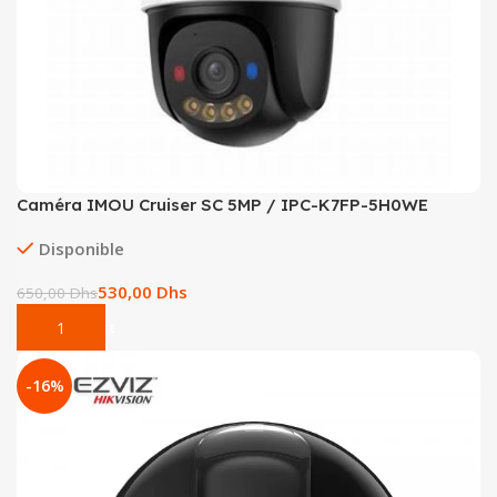
Caméra IMOU Cruiser SC 5MP / IPC-K7FP-5H0WE
Disponible
530,00
Dhs
650,00
Dhs
Add To Cart
-16%