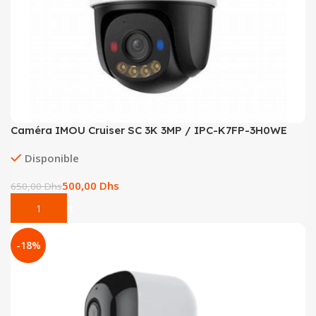
Caméra IMOU Cruiser SC 3K 3MP / IPC-K7FP-3H0WE
Disponible
500,00
Dhs
650,00
Dhs
Add To Cart
-18%