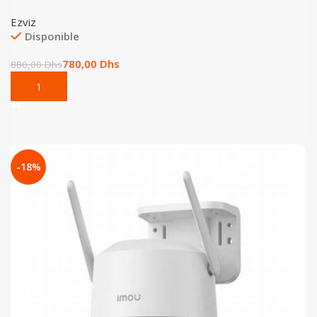
Ezviz
Disponible
780,00
Dhs
880,00
Dhs
Add To Cart
-18%