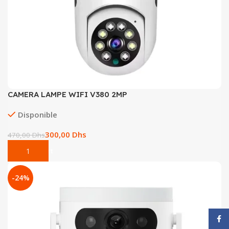
CAMERA LAMPE WIFI V380 2MP
Disponible
300,00
Dhs
470,00
Dhs
Add To Cart
-24%
Face