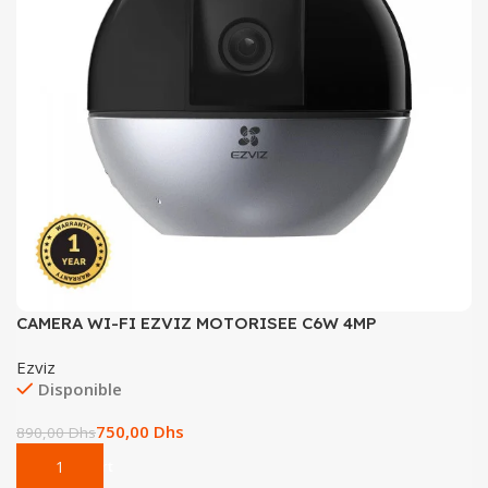
CAMERA WI-FI EZVIZ MOTORISEE C6W 4MP
Ezviz
Disponible
750,00
Dhs
890,00
Dhs
Add To Cart