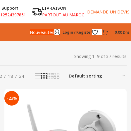
 Support
LIVRAISON
DEMANDE UN DEVIS
212524397851
PARTOUT AU MAROC
Nouveautés
Login / Register
0,00
Dhs
Showing 1–9 of 37 results
2
18
24
-23%