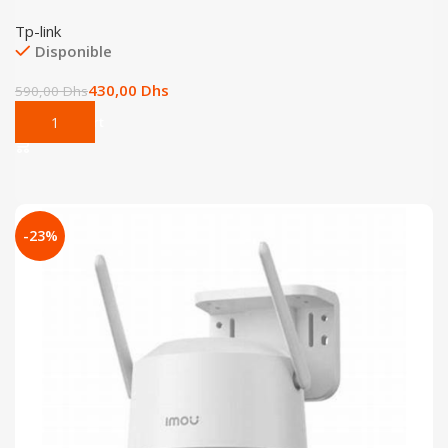
Tp-link
Disponible
430,00
Dhs
590,00
Dhs
Add To Cart
-23%