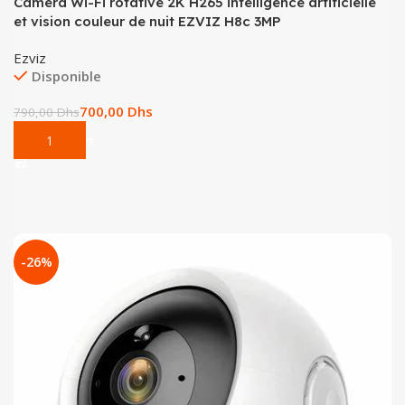
Caméra Wi-Fi rotative 2K H265 intelligence artificielle
et vision couleur de nuit EZVIZ H8c 3MP
Ezviz
Disponible
700,00
Dhs
790,00
Dhs
Add To Cart
-26%