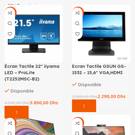
ETAT
Neuf
-16%
-11%
Écran Tactile 22″ iiyama
Ecran Tactile GSUN GS-
LED – ProLite
1532 – 15,6″ VGA,HDMI
(T2252MSC-B2)
Disponible
Disponible
2.290,00
Dhs
2.580,00
Dhs
3.800,00
Dhs
4.500,00
Dhs
-20%
-17%