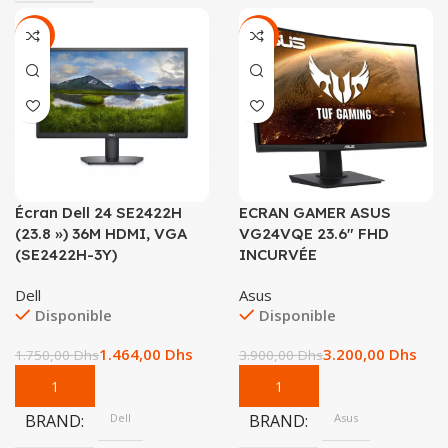
-16%
-18%
Écran Dell 24 SE2422H
ECRAN GAMER ASUS
(23.8 ») 36M HDMI, VGA
VG24VQE 23.6″ FHD
(SE2422H-3Y)
INCURVÉE
Dell
Asus
Disponible
Disponible
1.464,00
Dhs
3.200,00
Dhs
1.750,00
Dhs
3.900,00
Dhs
BRAND
Dell
BRAND
Asus