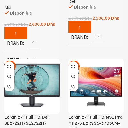
Dell
Disponible
Msi
Disponible
2.500,00
Dhs
2.940,00
Dhs
2.600,00
Dhs
2.900,00
Dhs
BRAND
Dell
BRAND
Msi
ETAT
Neuf
-28%
-10%
Écran 27″ Full HD Dell
Écran 27″ Full HD MSI Pro
SE2722H (SE2722H)
MP275 E2 (9S6-3PD3CM-