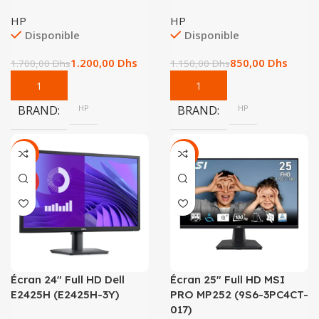
HP
HP
Disponible
Disponible
1.200,00
Dhs
850,00
Dhs
1.700,00
Dhs
1.150,00
Dhs
BRAND
HP
BRAND
HP
-25%
-20%
NEUF
Écran 24″ Full HD Dell
Écran 25″ Full HD MSI
E2425H (E2425H-3Y)
PRO MP252 (9S6-3PC4CT-
017)