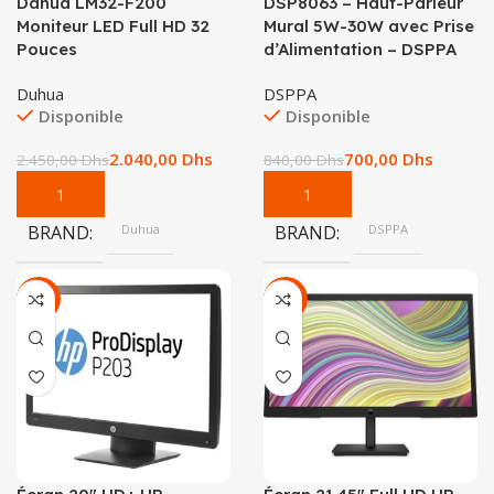
Dahua LM32-F200
DSP8063 – Haut-Parleur
Moniteur LED Full HD 32
Mural 5W-30W avec Prise
Pouces
d’Alimentation – DSPPA
Duhua
DSPPA
Disponible
Disponible
2.040,00
Dhs
700,00
Dhs
2.450,00
Dhs
840,00
Dhs
BRAND
Duhua
BRAND
DSPPA
-38%
-26%