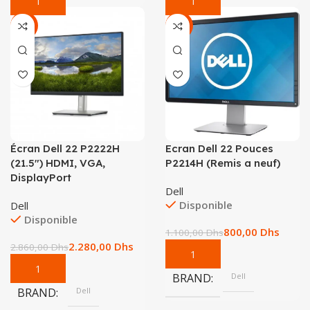
-20%
-27%
Écran Dell 22 P2222H
Ecran Dell 22 Pouces
(21.5″) HDMI, VGA,
P2214H (Remis a neuf)
DisplayPort
Dell
Disponible
Dell
Disponible
800,00
Dhs
1.100,00
Dhs
2.280,00
Dhs
2.860,00
Dhs
BRAND
Dell
BRAND
Dell