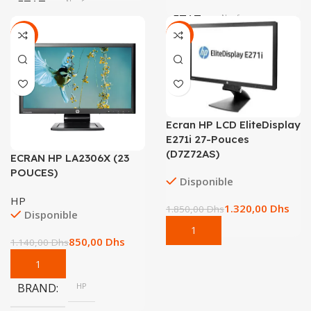
ETAT
Neuf
ETAT
Neuf
-25%
-29%
Ecran HP LCD EliteDisplay
E271i 27-Pouces
(D7Z72AS)
ECRAN HP LA2306X (23
POUCES)
Disponible
HP
1.320,00
Dhs
1.850,00
Dhs
Disponible
850,00
Dhs
1.140,00
Dhs
BRAND
HP