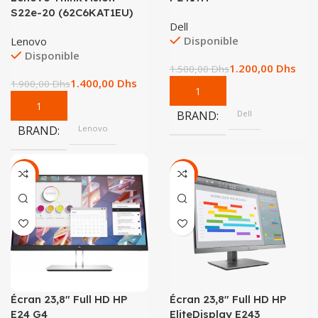
S22e-20 (62C6KAT1EU)
Dell
Disponible
Lenovo
Disponible
1.200,00
Dhs
1.500,00
Dhs
1.400,00
Dhs
1.900,00
Dhs
BRAND
Dell
BRAND
Lenovo
-24%
-36%
Écran 23,8″ Full HD HP
Écran 23,8″ Full HD HP
E24 G4
EliteDisplay E243