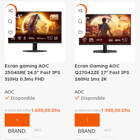
-12%
-15%
Ecran gaming AOC
Ecran Gaming AOC
25G4SRE 24.5″ Fast IPS
Q27G42ZE 27″ Fast IPS
310Hz 0.3ms FHD
260Hz 1ms 2K
AOC
AOC
Disponible
Disponible
1.690,00
Dhs
1.990,00
Dhs
1.920,00
Dhs
2.350,00
Dhs
BRAND
AOC
BRAND
AOC