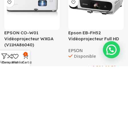
EPSON CO-W01
Epson EB-FH52
Vidéoprojecteur WXGA
Vidéoprojecteur Full HD
(V11HA86040)
EPSON
0
Disponible
EPSON
Disponible
Filters
Comparer
Wishlist
Cart
8.520,00
Dhs
8.999,00
Dhs
4.200,00
Dhs
4.999,00
Dhs
BRAND
EPSON
BRAND
EPSON
-11%