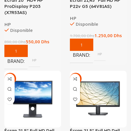
Écran 20″ HD+ HP
Écran 21,45″ Full HD HP
ProDisplay P203
P22v G5 (64V81AS)
(X7R53AS)
HP
Disponible
HP
Disponible
1.250,00
Dhs
1.700,00
Dhs
550,00
Dhs
890,00
Dhs
BRAND
HP
BRAND
HP
-25%
-11%
Écran 21,5″ Full HD Dell
Écran 21,5″ Full HD Dell