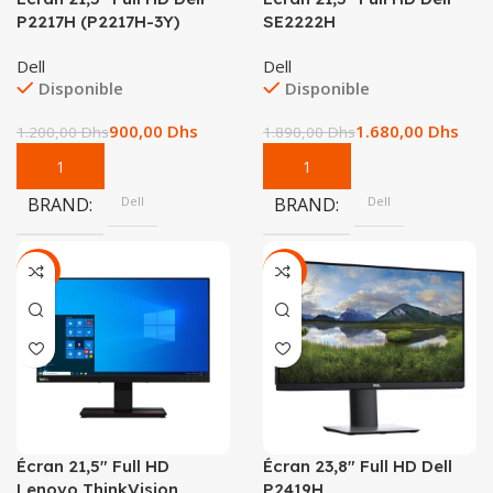
P2217H (P2217H-3Y)
SE2222H
Dell
Dell
Disponible
Disponible
900,00
Dhs
1.680,00
Dhs
1.200,00
Dhs
1.890,00
Dhs
BRAND
Dell
BRAND
Dell
-26%
-20%
Écran 21,5″ Full HD
Écran 23,8″ Full HD Dell
Lenovo ThinkVision
P2419H