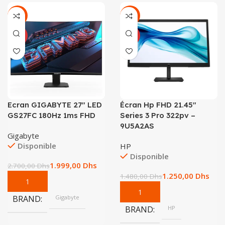
-26%
-16%
NEUF
NEUF
Ecran GIGABYTE 27″ LED
Écran Hp FHD 21.45″
GS27FC 180Hz 1ms FHD
Series 3 Pro 322pv –
9U5A2AS
Gigabyte
Disponible
HP
Disponible
1.999,00
Dhs
2.700,00
Dhs
1.250,00
Dhs
1.480,00
Dhs
BRAND
Gigabyte
BRAND
HP