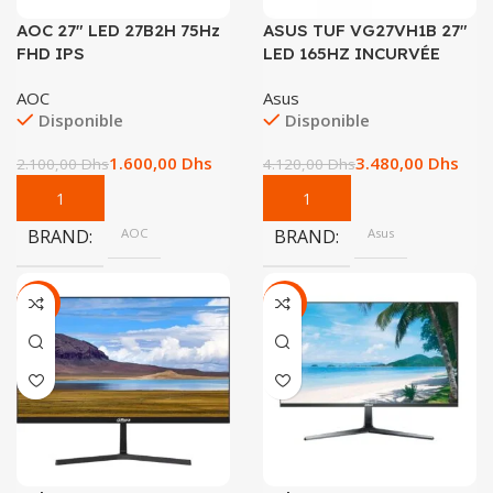
AOC 27″ LED 27B2H 75Hz
ASUS TUF VG27VH1B 27″
FHD IPS
LED 165HZ INCURVÉE
AOC
Asus
Disponible
Disponible
1.600,00
Dhs
3.480,00
Dhs
2.100,00
Dhs
4.120,00
Dhs
BRAND
AOC
BRAND
Asus
-30%
-24%