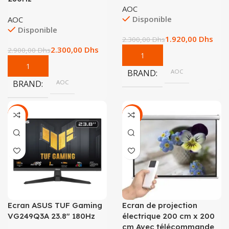
AOC
Disponible
AOC
Disponible
1.920,00
Dhs
2.300,00
Dhs
2.300,00
Dhs
2.900,00
Dhs
BRAND
AOC
BRAND
AOC
-25%
-20%
Ecran ASUS TUF Gaming
Ecran de projection
VG249Q3A 23.8″ 180Hz
électrique 200 cm x 200
cm Avec télécommande