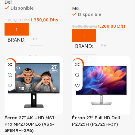
Dell
Disponible
Msi
Disponible
1.350,00
Dhs
1.800,00
Dhs
1.200,00
Dhs
1.500,00
Dhs
BRAND
Dell
BRAND
Msi
ETAT
Neuf
-10%
-15%
NEUF
Écran 27″ 4K UHD MSI
Écran 27″ Full HD Dell
Pro MP273UP E6 (9S6-
P2725H (P2725H-3Y)
3PB49H-296)