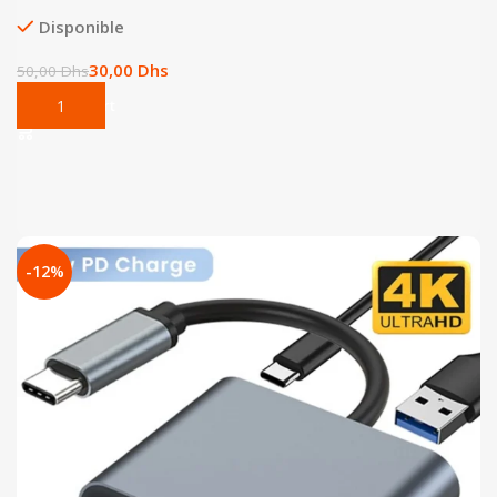
Disponible
30,00
Dhs
50,00
Dhs
Add To Cart
-12%