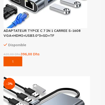
ADAPTATEUR TYPCE C 7 IN 1 CARREE S-1608
VGA+HDMI+USB3.0*3+SD+TF
Disponible
396,00
Dhs
420,00
Dhs
Add To Cart
-3%