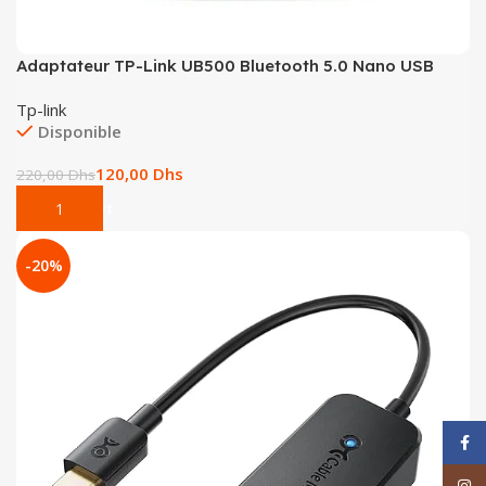
Adaptateur TP-Link UB500 Bluetooth 5.0 Nano USB
Tp-link
Disponible
120,00
Dhs
220,00
Dhs
Add To Cart
-20%
Face
Inst