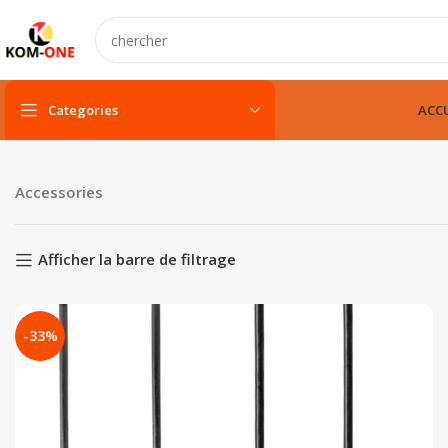
Categories
ACCU
PC portable
Accessories
PC portable neuf
PC portable remis à neuf
Afficher la barre de filtrage
PC portable gamer
-33%
pc fixe & tout-en-un
Unité centarle
Unité centarle avec écran