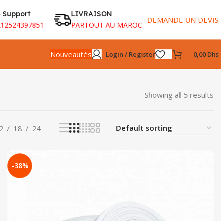
 Support
LIVRAISON
DEMANDE UN DEVIS
212524397851
PARTOUT AU MAROC
Nouveautés
Login / Register
0,00
Dhs
Showing all 5 results
2
18
24
-38%