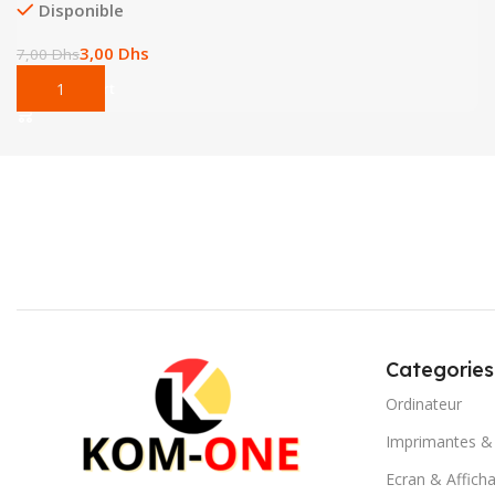
Disponible
3,00
Dhs
7,00
Dhs
Add To Cart
Categories
Ordinateur
Imprimantes &
Ecran & Affich