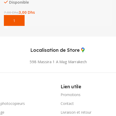
Disponible
3,00
Dhs
7,00
Dhs
Add To Cart
Localisation de Store
598 Massira 1 A Mag
Marrakech
Lien utile
Promotions
 photocopieurs
Contact
age
Livraison et retour