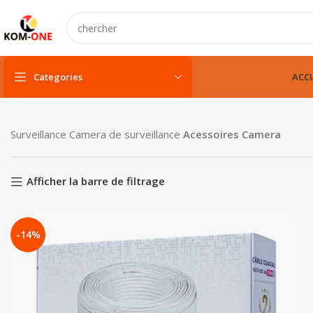
Categories
ACCU
PC portable
Surveillance
Camera de surveillance
Acessoires Camera
PC portable neuf
PC portable remis à neuf
Afficher la barre de filtrage
PC portable gamer
-14%
pc fixe & tout-en-un
Unité centarle
Unité centarle avec écran