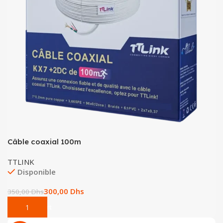
Tout-en-un
Serveur
Câble coaxial 100m
TTLINK
Disponible
300,00
Dhs
350,00
Dhs
Add To Cart