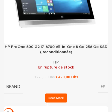
HP ProOne 600 G2 i7-6700 All-in-One 8 Go 256 Go SSD
(Reconditionnée)
HP
En rupture de stock
3.420,00
Dhs
3.920,00
Dhs
BRAND
HP
Read More