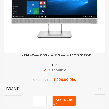
Hp EliteOne 800 g4 i7 8 eme 16GB 512GB
HP
Disponible
5.000,00
Dhs
5.890,00
Dhs
BRAND
HP
Add To Cart