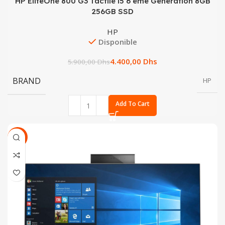
HP EliteOne 800 G3 Tactile i5 6 émé Génération 8GB
256GB SSD
HP
Disponible
4.400,00
Dhs
5.900,00
Dhs
BRAND
HP
Add To Cart
SALE