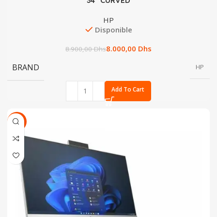
34″ CURVED
HP
Disponible
8.000,00
Dhs
8.900,00
Dhs
BRAND
HP
Add To Cart
SALE