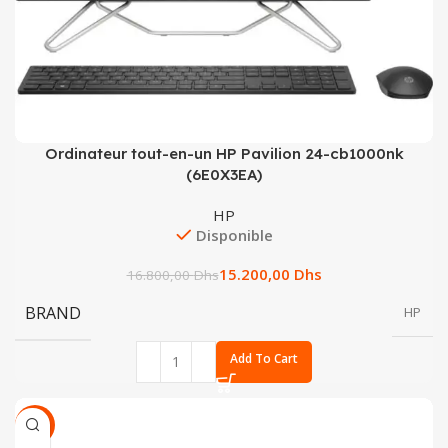
Ordinateur tout-en-un HP Pavilion 24-cb1000nk
(6E0X3EA)
HP
Disponible
15.200,00
Dhs
16.800,00
Dhs
BRAND
HP
Add To Cart
SALE