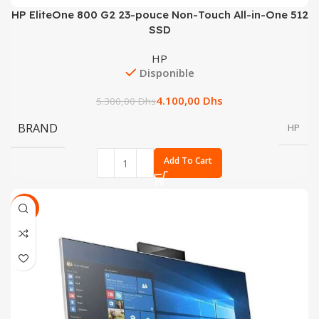
HP EliteOne 800 G2 23-pouce Non-Touch All-in-One 512
SSD
HP
Disponible
4.100,00
Dhs
5.300,00
Dhs
BRAND
HP
Add To Cart
SALE