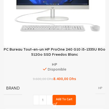
PC Bureau Tout-en-un HP ProOne 240 G10 i5-1335U 8Go
512Go SSD Freedos Blanc
HP
Disponible
8.400,00
Dhs
9.600,00
Dhs
BRAND
HP
Add To Cart