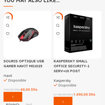
YOU MAY ALSO LIKE…
-40%
-21%
SOURIS OPTIQUE USB
KASPERSKY SMALL
GAMER HAVIT MS1025
OFFICE SECURITY-1
SERV+10 POST
Havit
Disponible
Kaspersky
Disponible
60,00
Dhs
100,00
Dhs
1.690,00
Dhs
2.140,00
Dhs
Havit