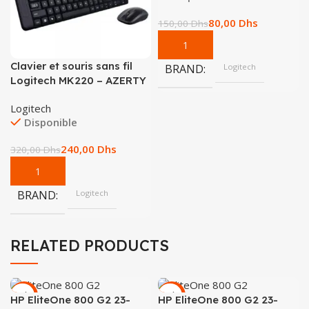
80,00
Dhs
150,00
Dhs
Clavier et souris sans fil
BRAND
Logitech
Logitech MK220 – AZERTY
Logitech
Disponible
240,00
Dhs
320,00
Dhs
BRAND
Logitech
RELATED PRODUCTS
-10%
-23%
HP EliteOne 800 G2 23-
HP EliteOne 800 G2 23-