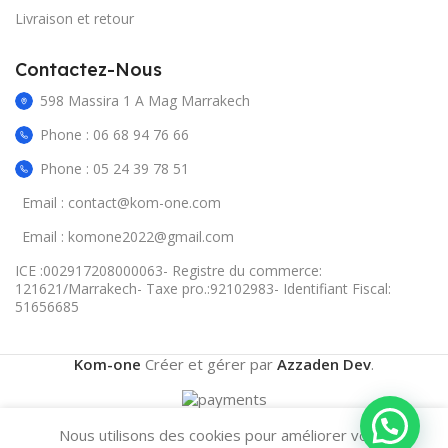
Livraison et retour
Contactez-Nous
598 Massira 1 A Mag Marrakech
Phone : 06 68 94 76 66
Phone : 05 24 39 78 51
Email : contact@kom-one.com
Email : komone2022@gmail.com
ICE :002917208000063- Registre du commerce:
121621/Marrakech- Taxe pro.:92102983- Identifiant Fiscal:
51656685
Kom-one
Créer et gérer par
Azzaden Dev
.
Nous utilisons des cookies pour améliorer votre
0