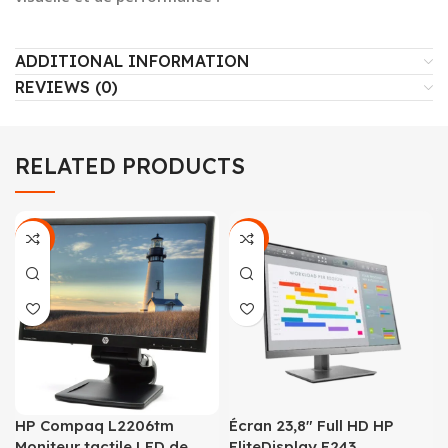
ADDITIONAL INFORMATION
REVIEWS (0)
RELATED PRODUCTS
-33%
-36%
HP Compaq L2206tm
Écran 23,8″ Full HD HP
Moniteur tactile LED de
EliteDisplay E243