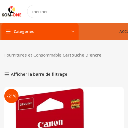
Categories
ACCU
PC portable
Fournitures et Consommable
Cartouche D'encre
PC portable neuf
PC portable remis à neuf
Afficher la barre de filtrage
PC portable gamer
-21%
pc fixe & tout-en-un
Unité centarle
Unité centarle avec écran