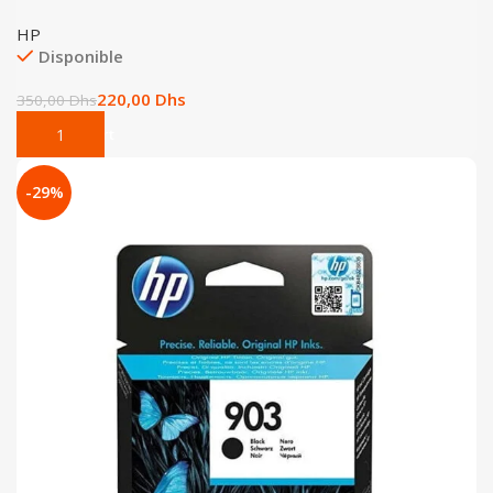
HP
Disponible
220,00
Dhs
350,00
Dhs
Add To Cart
-29%