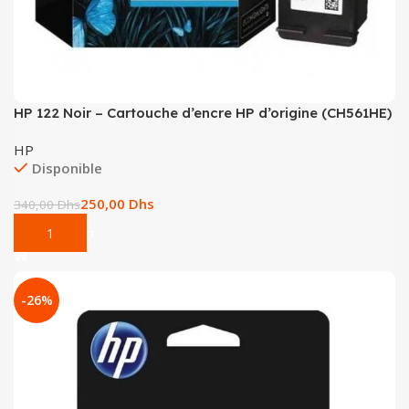
HP 122 Noir – Cartouche d’encre HP d’origine (CH561HE)
HP
Disponible
250,00
Dhs
340,00
Dhs
Add To Cart
-26%