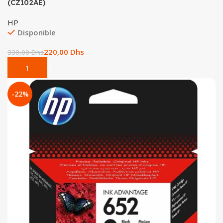
(CZ102AE)
HP
Disponible
220,00
Dhs
330,00
Dhs
Add To Cart
-22%