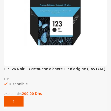
HP 123 Noir – Cartouche d’encre HP d’origine (F6V17AE)
HP
Disponible
200,00
Dhs
250,00
Dhs
Add To Cart