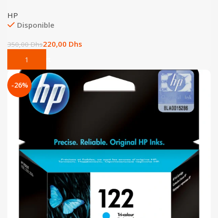
HP
Disponible
220,00
Dhs
350,00
Dhs
Add To Cart
-26%