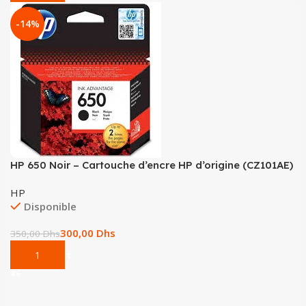
-14%
HP 650 Noir – Cartouche d’encre HP d’origine (CZ101AE)
HP
Disponible
300,00
Dhs
350,00
Dhs
Add To Cart