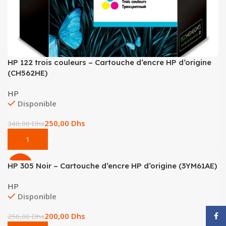
HP 122 trois couleurs – Cartouche d’encre HP d’origine
(CH562HE)
HP
Disponible
250,00
Dhs
340,00
Dhs
Add To Cart
HP 305 Noir – Cartouche d’encre HP d’origine (3YM61AE)
-20%
HP
Disponible
200,00
Dhs
Face
250,00
Dhs