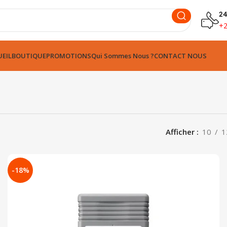
24
+
EIL
BOUTIQUE
PROMOTIONS
Qui Sommes Nous ?
CONTACT NOUS
Afficher
10
1
-18%