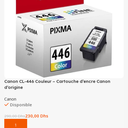
Tout-en-un
Serveur
Canon CL-446 Couleur – Cartouche d’encre Canon
d’origine
Canon
Disponible
230,00
Dhs
290,00
Dhs
Add To Cart