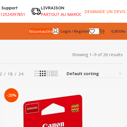
 Support
LIVRAISON
DEMANDE UN DEVIS
212524397851
PARTOUT AU MAROC
Nouveautés
Login / Register
0,00
Dhs
Showing 1–9 of 26 results
2
18
24
-20%