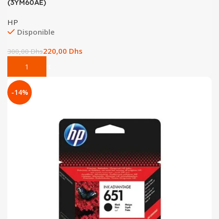
(3YM60AE)
HP
Disponible
220,00
Dhs
300,00
Dhs
Add To Cart
-14%