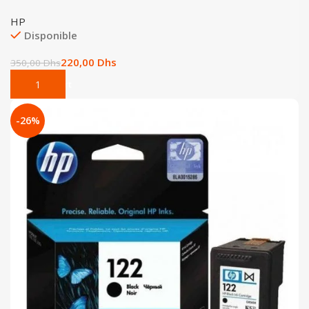
HP
Disponible
220,00
Dhs
350,00
Dhs
Add To Cart
-26%