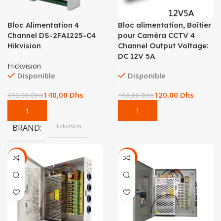
Bloc Alimentation 4
Bloc alimentation, Boîtier
Channel DS-2FA1225-C4
pour Caméra CCTV 4
Hikvision
Channel Output Voltage:
DC 12V 5A
Hickvision
Disponible
Disponible
140,00
Dhs
120,00
Dhs
190,00
Dhs
190,00
Dhs
BRAND
Hickvision
-31%
-33%