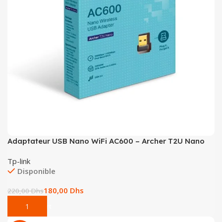
Adaptateur USB Nano WiFi AC600 – Archer T2U Nano
Tp-link
Disponible
180,00
Dhs
220,00
Dhs
Add To Cart