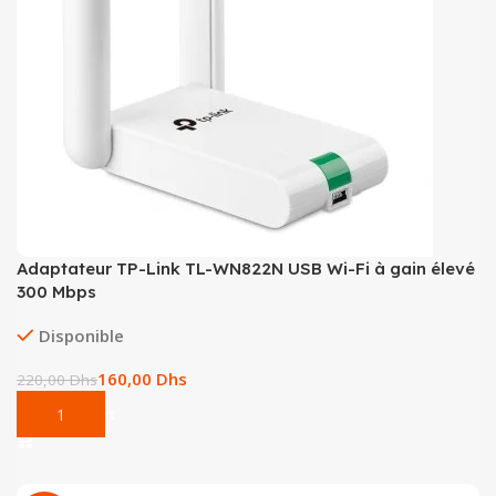
Tout-en-un
Serveur
Adaptateur TP-Link TL-WN822N USB Wi-Fi à gain élevé
300 Mbps
Disponible
160,00
Dhs
220,00
Dhs
Add To Cart