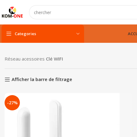
Categories
ACCU
PC portable
Réseau acessoires
Clé WIFI
PC portable neuf
PC portable remis à neuf
Afficher la barre de filtrage
PC portable gamer
-27%
pc fixe & tout-en-un
Unité centarle
Unité centarle avec écran