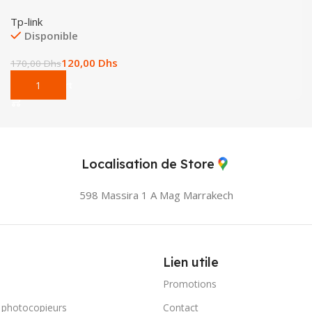
Tp-link
Disponible
120,00
Dhs
170,00
Dhs
Add To Cart
Localisation de Store
598 Massira 1 A Mag
Marrakech
Lien utile
Promotions
 photocopieurs
Contact