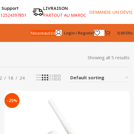
 Support
LIVRAISON
DEMANDE UN DEVIS
212524397851
PARTOUT AU MAROC
Nouveautés
Login / Register
0,00
Dhs
Showing all 5 results
2
18
24
-25%