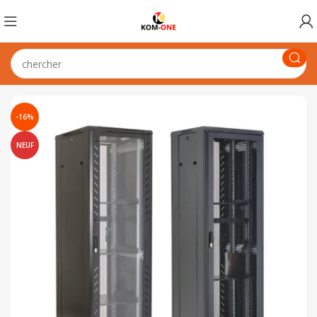
-16%
NEUF