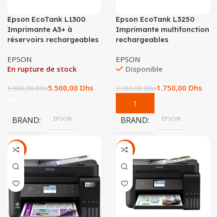
Epson EcoTank L1300
Epson EcoTank L3250
Imprimante A3+ à
Imprimante multifonction
réservoirs rechargeables
rechargeables
EPSON
EPSON
En rupture de stock
Disponible
5.500,00
Dhs
1.750,00
Dhs
5.900,00
Dhs
2.300,00
Dhs
BRAND
EPSON
BRAND
EPSON
-8%
-10%