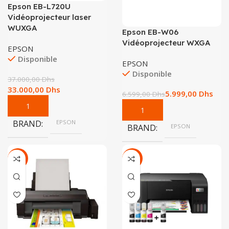
Epson EB-L720U
Vidéoprojecteur laser
WUXGA
Epson EB-W06
Vidéoprojecteur WXGA
EPSON
Disponible
EPSON
Disponible
37.000,00
Dhs
33.000,00
Dhs
5.999,00
Dhs
6.599,00
Dhs
BRAND
EPSON
BRAND
EPSON
-7%
-24%