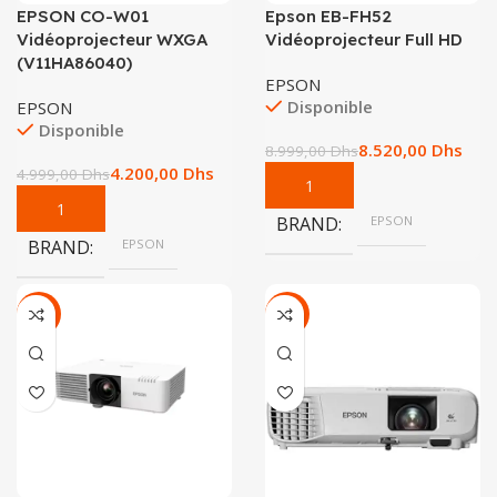
EPSON CO-W01
Epson EB-FH52
Vidéoprojecteur WXGA
Vidéoprojecteur Full HD
(V11HA86040)
EPSON
Disponible
EPSON
Disponible
8.520,00
Dhs
8.999,00
Dhs
4.200,00
Dhs
4.999,00
Dhs
BRAND
EPSON
BRAND
EPSON
-11%
-9%