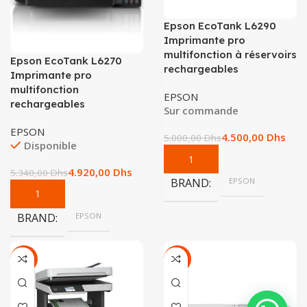
Epson EcoTank L6290
Imprimante pro
multifonction à réservoirs
Epson EcoTank L6270
rechargeables
Imprimante pro
multifonction
EPSON
rechargeables
Sur commande
EPSON
4.500,00
Dhs
5.000,00
Dhs
Disponible
4.920,00
Dhs
5.340,00
Dhs
BRAND
EPSON
BRAND
EPSON
-7%
-8%