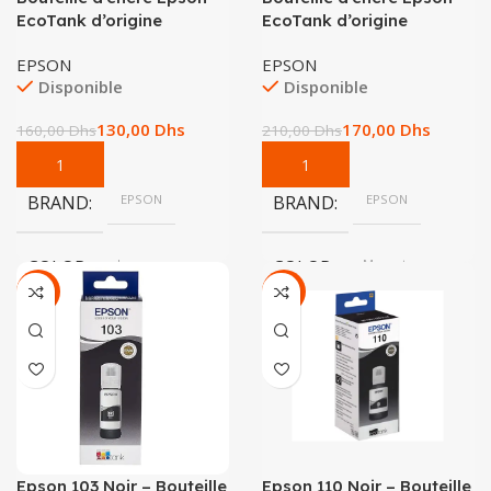
EcoTank d’origine
EcoTank d’origine
EPSON
EPSON
Disponible
Disponible
130,00
Dhs
170,00
Dhs
160,00
Dhs
210,00
Dhs
BRAND
EPSON
BRAND
EPSON
COLOR
Jaune
COLOR
Magenta
-28%
-18%
Epson 103 Noir – Bouteille
Epson 110 Noir – Bouteille