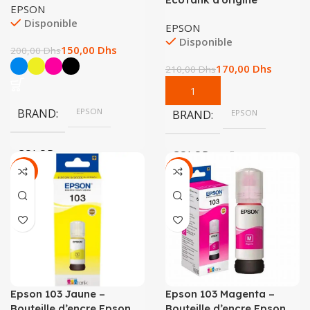
EPSON
Disponible
EPSON
Disponible
150,00
Dhs
200,00
Dhs
170,00
Dhs
210,00
Dhs
BRAND
EPSON
BRAND
EPSON
COLOR
COLOR
Cyan
-19%
-19%
Cyan, Jaune, Magenta, Noir
Epson 103 Jaune –
Epson 103 Magenta –
Bouteille d’encre Epson
Bouteille d’encre Epson