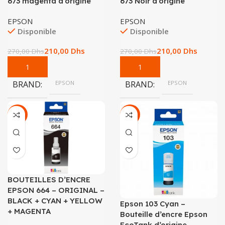
673 magenta d’origine
673 Noir d’origine
EPSON
EPSON
Disponible
Disponible
210,00
Dhs
210,00
Dhs
270,00
Dhs
270,00
Dhs
BRAND
EPSON
BRAND
EPSON
-25%
-19%
BOUTEILLES D’ENCRE
EPSON 664 – ORIGINAL –
BLACK + CYAN + YELLOW
Epson 103 Cyan –
+ MAGENTA
Bouteille d’encre Epson
EcoTank d’origine