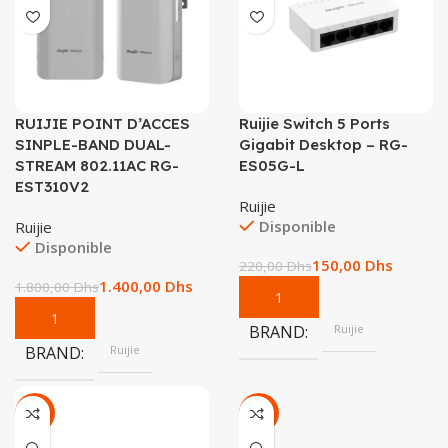
RUIJIE POINT D’ACCES
Ruijie Switch 5 Ports
SINPLE-BAND DUAL-
Gigabit Desktop – RG-
STREAM 802.11AC RG-
ES05G-L
EST310V2
Ruijie
Disponible
Ruijie
Disponible
150,00
Dhs
220,00
Dhs
1.400,00
Dhs
1.800,00
Dhs
BRAND
Ruijie
BRAND
Ruijie
-53%
-19%