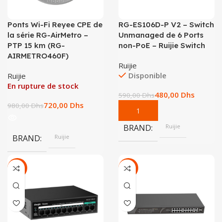
Ponts Wi-Fi Reyee CPE de
RG-ES106D-P V2 – Switch
la série RG-AirMetro –
Unmanaged de 6 Ports
PTP 15 km (RG-
non-PoE – Ruijie Switch
AIRMETRO460F)
Ruijie
Disponible
Ruijie
En rupture de stock
480,00
Dhs
590,00
Dhs
720,00
Dhs
980,00
Dhs
BRAND
Ruijie
BRAND
Ruijie
-19%
-17%