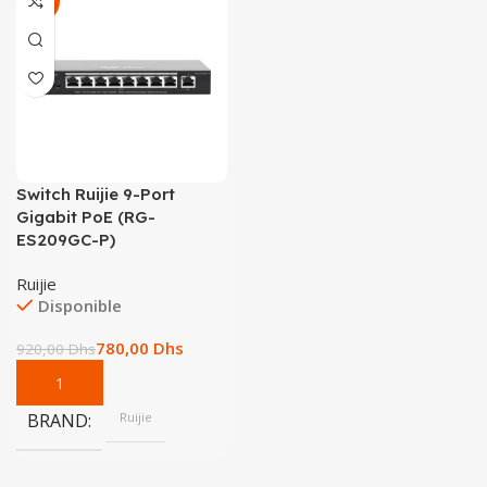
-15%
Switch Ruijie 9-Port
Gigabit PoE (RG-
ES209GC-P)
Ruijie
Disponible
780,00
Dhs
920,00
Dhs
BRAND
Ruijie