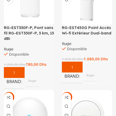
RG-EST330F-P, Pont sans
RG-EST450G Point Accès
fil RG-EST330F-P, 3 km, 13
Wi-fi Extérieur Dual-band
dBi
Ruijie
Disponible
Ruijie
Disponible
1.080,00
Dhs
1.420,00
Dhs
780,00
Dhs
1.250,00
Dhs
BRAND
Ruijie
BRAND
Ruijie
-25%
-20%