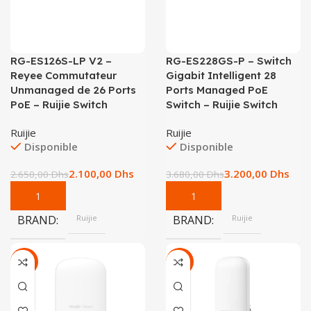
RG-ES126S-LP V2 –
RG-ES228GS-P – Switch
Reyee Commutateur
Gigabit Intelligent 28
Unmanaged de 26 Ports
Ports Managed PoE
PoE – Ruijie Switch
Switch – Ruijie Switch
Ruijie
Ruijie
Disponible
Disponible
2.100,00
Dhs
3.200,00
Dhs
2.650,00
Dhs
3.680,00
Dhs
BRAND
Ruijie
BRAND
Ruijie
-38%
-24%