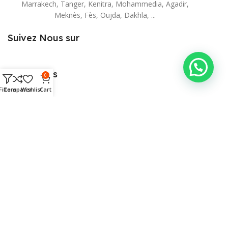
Marrakech, Tanger, Kenitra, Mohammedia, Agadir,
Meknès, Fès, Oujda, Dakhla, ...
Suivez Nous sur
Categories
0
Ordinateur
Filters
Comparer
Wishlist
Cart
Imprimantes & photocopieurs
Ecran & Affichage
Surveillance & Télecommunication
Pos
Réseaux et accessoires
Fournitures et Consommable
Mobiliers