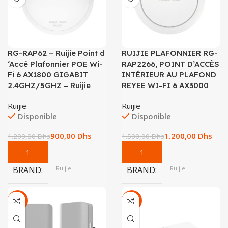
RG-RAP62 – Ruijie Point d
RUIJIE PLAFONNIER RG-
‘Accé Plafonnier POE Wi-
RAP2266, POINT D’ACCÈS
Fi 6 AX1800 GIGABIT
INTÉRIEUR AU PLAFOND
2.4GHZ/5GHZ – Ruijie
REYEE WI-FI 6 AX3000
Ruijie
Ruijie
Disponible
Disponible
900,00
Dhs
1.200,00
Dhs
1.200,00
Dhs
1.500,00
Dhs
BRAND
Ruijie
BRAND
Ruijie
-22%
-32%