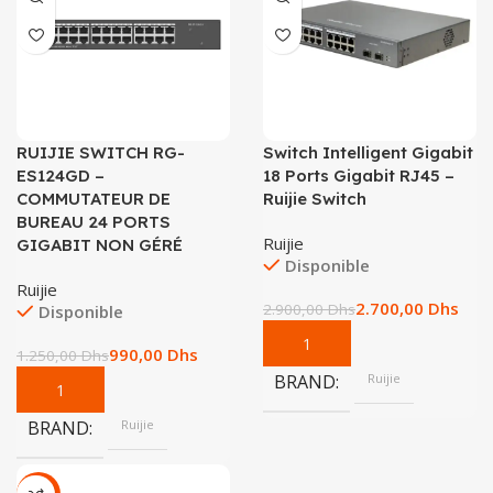
RUIJIE SWITCH RG-
Switch Intelligent Gigabit
ES124GD –
18 Ports Gigabit RJ45 –
COMMUTATEUR DE
Ruijie Switch
BUREAU 24 PORTS
Ruijie
GIGABIT NON GÉRÉ
Disponible
Ruijie
2.700,00
Dhs
2.900,00
Dhs
Disponible
990,00
Dhs
1.250,00
Dhs
BRAND
Ruijie
BRAND
Ruijie