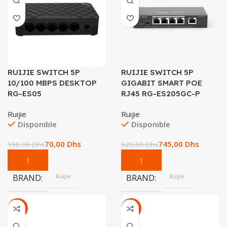
RUIJIE SWITCH 5P
RUIJIE SWITCH 5P
10/100 MBPS DESKTOP
GIGABIT SMART POE
RG-ES05
RJ45 RG-ES205GC-P
Ruijie
Ruijie
Disponible
Disponible
70,00
Dhs
745,00
Dhs
150,00
Dhs
920,00
Dhs
BRAND
Ruijie
BRAND
Ruijie
-21%
-47%