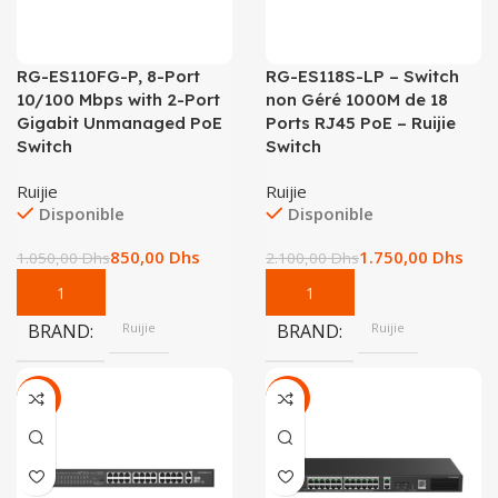
RG-ES110FG-P, 8-Port
RG-ES118S-LP – Switch
10/100 Mbps with 2-Port
non Géré 1000M de 18
Gigabit Unmanaged PoE
Ports RJ45 PoE – Ruijie
Switch
Switch
Ruijie
Ruijie
Disponible
Disponible
850,00
Dhs
1.750,00
Dhs
1.050,00
Dhs
2.100,00
Dhs
BRAND
Ruijie
BRAND
Ruijie
-21%
-13%