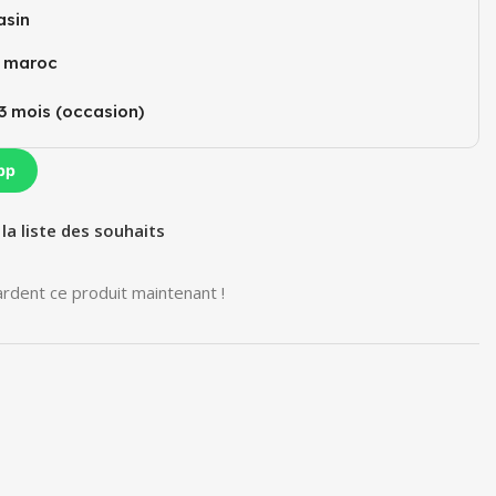
sin
u maroc
3 mois (occasion)​
pp
 la liste des souhaits
rdent ce produit maintenant !