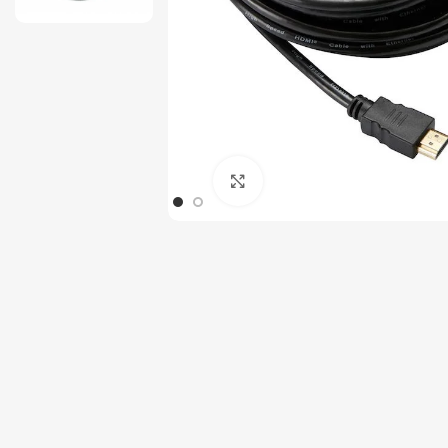
Tout-en-un
Serveur
Click to enlarge