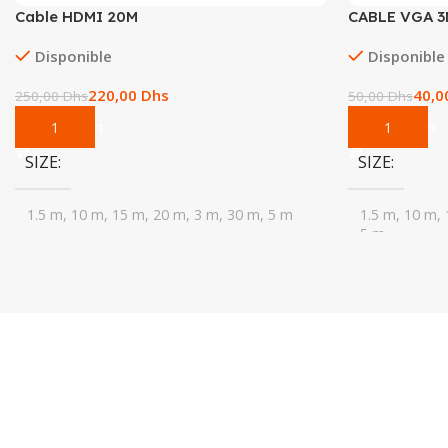
Cable HDMI 20M
CABLE VGA 
Disponible
Disponible
220,00
Dhs
40,
250,00
Dhs
50,00
Dhs
Add To Cart
Add To Cart
SIZE
SIZE
1.5 m, 10 m, 15 m, 20 m, 3 m, 30 m, 5 m
1.5 m, 10 m,
5 m