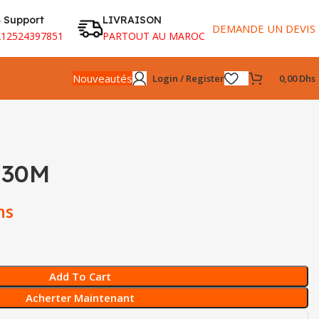
 Support
LIVRAISON
DEMANDE UN DEVIS
212524397851
PARTOUT AU MAROC
Nouveautés
Login / Register
0,00
Dhs
 30M
hs
Add To Cart
Acherter Maintenant