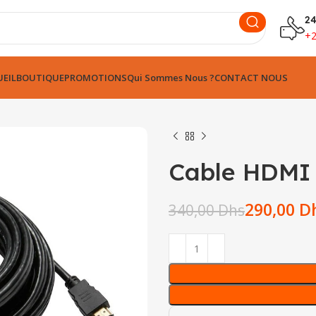
24
+
EIL
BOUTIQUE
PROMOTIONS
Qui Sommes Nous ?
CONTACT NOUS
Cable HDMI
Dhs
290,00
D
340,00
Dhs
Dhs
Dhs
Dhs