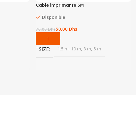
Cable imprimante 5M
Disponible
50,00
Dhs
70,00
Dhs
Add To Cart
SIZE
1.5 m, 10 m, 3 m, 5 m