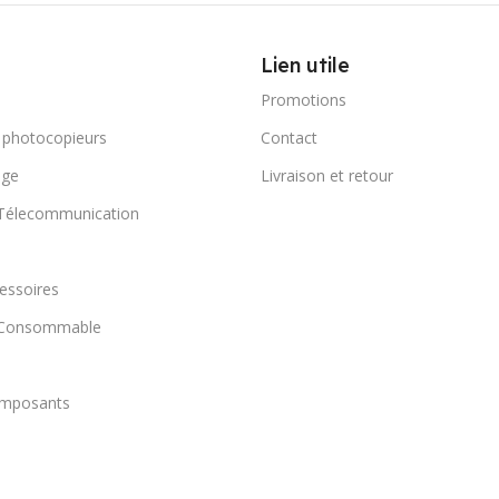
Lien utile
Promotions
 photocopieurs
Contact
age
Livraison et retour
 Télecommunication
essoires
t Consommable
omposants