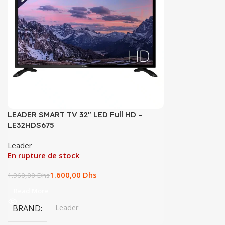
LEADER SMART TV 32″ LED Full HD –
LE32HDS675
Leader
En rupture de stock
1.600,00
Dhs
1.960,00
Dhs
Read More
BRAND
Leader