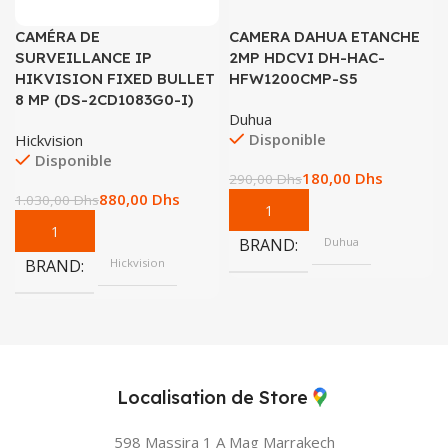
CAMÉRA DE
CAMERA DAHUA ETANCHE
SURVEILLANCE IP
2MP HDCVI DH-HAC-
HIKVISION FIXED BULLET
HFW1200CMP-S5
8 MP (DS-2CD1083G0-I)
Duhua
Disponible
Hickvision
Disponible
180,00
Dhs
290,00
Dhs
880,00
Dhs
1.030,00
Dhs
BRAND
Duhua
BRAND
Hickvision
Localisation de Store
598 Massira 1 A Mag
Marrakech