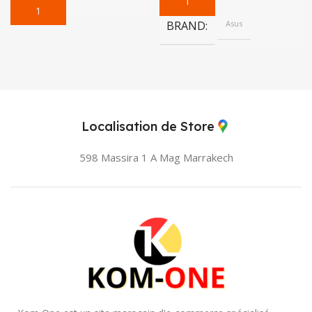
CHARGEUR ASUS 19V-
Chargeur PC Acer Adapter
2.37A
Ordinateur portable Acer
19V 3,42A 65W
Asus
Disponible
Disponible
180,00
Dhs
240,00
Dhs
120,00
Dhs
180,00
Dhs
BRAND
Asus
Localisation de Store
598 Massira 1 A Mag
Marrakech