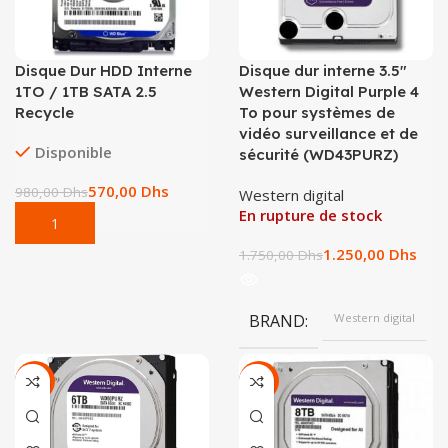
Disque Dur HDD Interne
Disque dur interne 3.5″
1TO / 1TB SATA 2.5
Western Digital Purple 4
Recycle
To pour systèmes de
vidéo surveillance et de
Disponible
sécurité (WD43PURZ)
570,00
Dhs
980,00
Dhs
Western digital
En rupture de stock
1.250,00
Dhs
1.750,00
Dhs
BRAND
Western digital
-13%
-15%