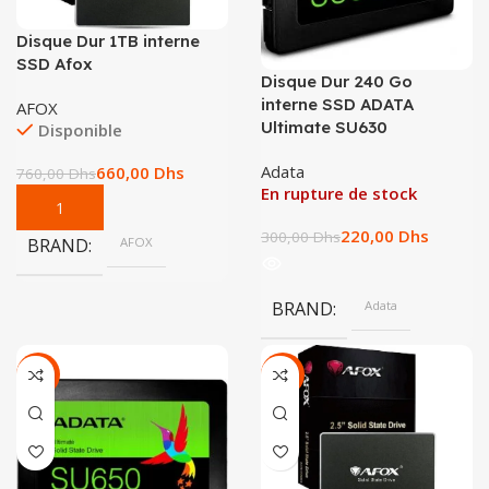
Disque Dur 1TB interne
SSD Afox
Disque Dur 240 Go
interne SSD ADATA
AFOX
Ultimate SU630
Disponible
Adata
660,00
Dhs
760,00
Dhs
En rupture de stock
220,00
Dhs
300,00
Dhs
BRAND
AFOX
BRAND
Adata
-33%
-38%