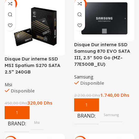
-29%
-22%
Disque Dur interne SSD
Samsung 870 EVO SATA
III, 2.5″ 500 Go (MZ-
Disque Dur interne SSD
77E500B_EU)
MSI Spatium S270 SATA
2.5” 240GB
Samsung
Disponible
Msi
Disponible
1.740,00
Dhs
2.230,00
Dhs
320,00
Dhs
450,00
Dhs
BRAND
Samsung
BRAND
Msi