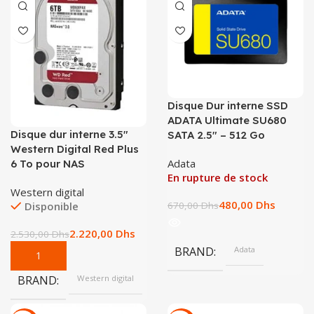
Disque Dur interne SSD
ADATA Ultimate SU680
Disque dur interne 3.5″
SATA 2.5″ – 512 Go
Western Digital Red Plus
Adata
6 To pour NAS
En rupture de stock
Western digital
480,00
Dhs
Disponible
670,00
Dhs
2.220,00
Dhs
2.530,00
Dhs
BRAND
Adata
BRAND
Western digital