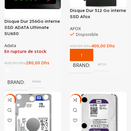
Disque Dur 512 Go interne
SSD Afox
Disque Dur 256Go interne
SSD ADATA Ultimate
AFOX
SU650
Disponible
Adata
400,00
Dhs
650,00
Dhs
En rupture de stock
280,00
Dhs
420,00
Dhs
BRAND
AFOX
BRAND
Adata
-42%
-29%