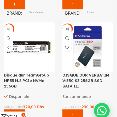
BRAND
Goodram
BRAND
Lexar
-36%
-28%
Disque dur TeamGroup
DISQUE DUR VERBATIM
MP33 M.2 PCIe NVMe
Vi550 S3 256GB SSD
256GB
SATA III
Disponible
Sur commande
370,00
Dhs
230,00
Dhs
580,00
Dhs
320,00
Dhs
0