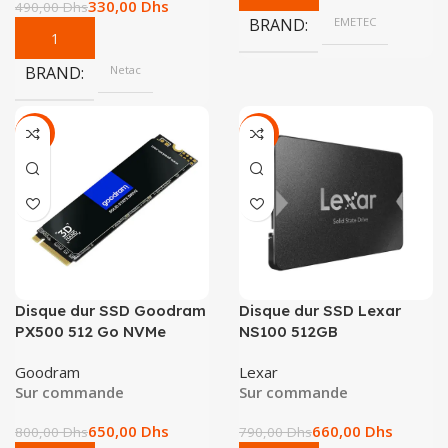
330,00
Dhs
490,00
Dhs
BRAND
EMETEC
BRAND
Netac
-19%
-16%
Disque dur SSD Goodram
Disque dur SSD Lexar
PX500 512 Go NVMe
NS100 512GB
Goodram
Lexar
Sur commande
Sur commande
650,00
Dhs
660,00
Dhs
800,00
Dhs
790,00
Dhs