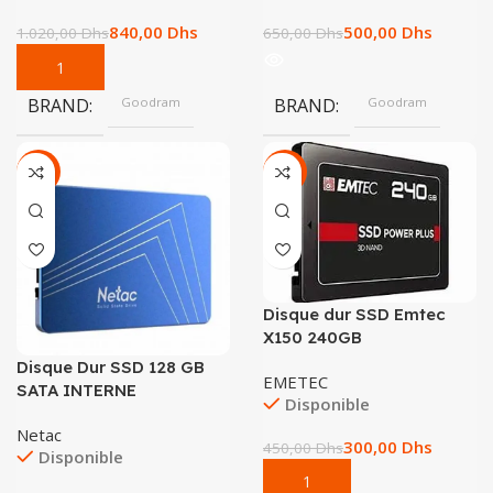
840,00
Dhs
500,00
Dhs
1.020,00
Dhs
650,00
Dhs
BRAND
Goodram
BRAND
Goodram
-33%
-33%
Disque dur SSD Emtec
X150 240GB
Disque Dur SSD 128 GB
EMETEC
SATA INTERNE
Disponible
Netac
300,00
Dhs
450,00
Dhs
Disponible