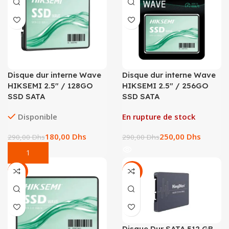
Disque dur interne Wave
Disque dur interne Wave
HIKSEMI 2.5″ / 128GO
HIKSEMI 2.5″ / 256GO
SSD SATA
SSD SATA
Disponible
En rupture de stock
180,00
Dhs
250,00
Dhs
290,00
Dhs
290,00
Dhs
-43%
-25%
Disque Dur SATA 512 GB