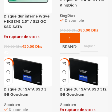
KingDian
KingDian
Disque dur interne Wave
Disponible
HIKSEMI 2.5″ / 512 GO
SSD SATA
380,00
Dhs
510,00
Dhs
En rupture de stock
450,00
Dhs
BRAND
KingDian
790,00
Dhs
-18%
-23%
Disque Dur SATA SSD 1
Disque Dur SATA SSD 512
GB Goodram
GB Goodram
Goodram
Goodram
Disponible
En rupture de stock