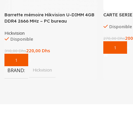
Barrette mémoire Hikvision U-DIMM 4GB
CARTE SERIE
DDR4 2666 MHz – PC bureau
Disponible
Hickvision
200
270,00
Dhs
Disponible
Add To Cart
220,00
Dhs
310,00
Dhs
Add To Cart
BRAND
Hickvision