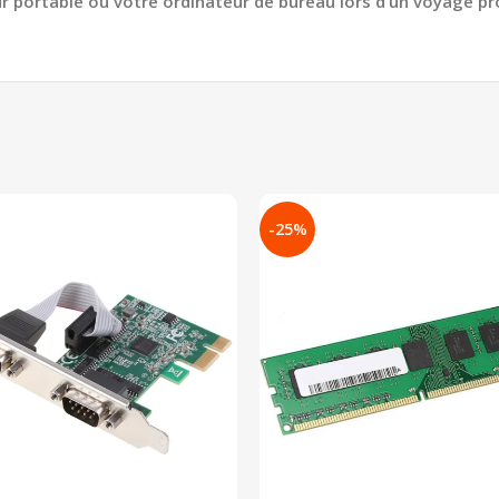
 portable ou votre ordinateur de bureau lors d’un voyage pro
-25%