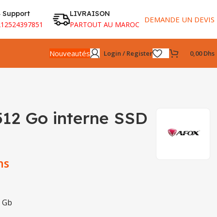
 Support
LIVRAISON
DEMANDE UN DEVIS
212524397851
PARTOUT AU MAROC
Nouveautés
Login / Register
0,00
Dhs
512 Go interne SSD
hs
2 Gb