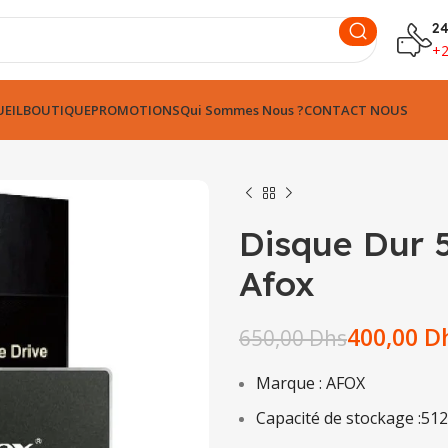
24
+
EIL
BOUTIQUE
PROMOTIONS
Qui Sommes Nous ?
CONTACT NOUS
Disque Dur 
Afox
Dhs
400,00
D
650,00
Dhs
Dhs
Dhs
Dhs
Marque : AFOX
Capacité de stockage :51