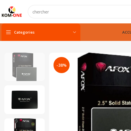
Categories
ACCU
PC portable
PC portable neuf
-38%
PC portable remis à neuf
PC portable gamer
pc fixe & tout-en-un
Unité centarle
Unité centarle avec écran