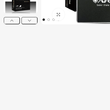
Tout-en-un
Serveur
Click to enlarge