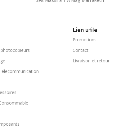
598 Massira 1 A Mag
Marrakech
Lien utile
Promotions
 photocopieurs
Contact
age
Livraison et retour
 Télecommunication
essoires
t Consommable
omposants