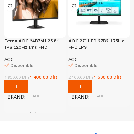
Ecran AOC 24B36H 23.8″
AOC 27″ LED 27B2H 75Hz
IPS 120Hz 1ms FHD
FHD IPS
AOC
AOC
Disponible
Disponible
1.400,00
Dhs
1.600,00
Dhs
1.950,00
Dhs
2.100,00
Dhs
BRAND
AOC
BRAND
AOC
ETAT
Neuf