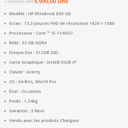
5.990,00
Dhs
7.000,00
Dhs
Modèle :
HP EliteBook 830 G8
Ecran :
13,3 pouces FHD de résolution 1920 × 1080
Processeur :
Core ™ i5-1145G7
RAM : 32
GB DDR4
Disque Dur :
512GB SSD .
Carte Graphique :
Intel® Iris® Xᵉ
Clavier :
Azerty
OS :
64 Bits, Win10 Pro
Ètat : Occasion
Poids :
1.24kg
Garantie : 3
Mois
Vendu avec les produits
Chargeur