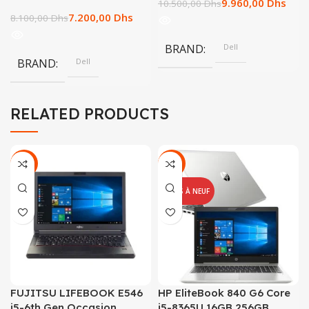
9.960,00
Dhs
10.500,00
Dhs
7.200,00
Dhs
8.100,00
Dhs
BRAND
Dell
BRAND
Dell
RELATED PRODUCTS
-29%
-22%
REMIS À NEUF
FUJITSU LIFEBOOK E546
HP EliteBook 840 G6 Core
i5-6th Gen Occasion
i5-8365U 16GB 256GB