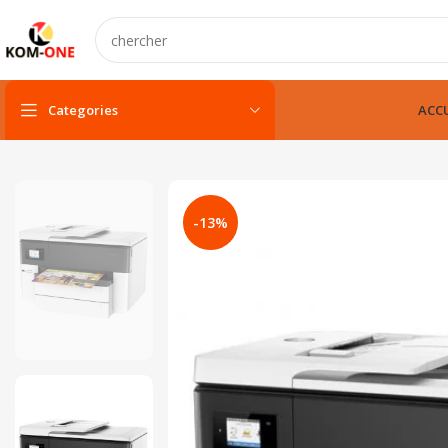
Categories
ACCU
PC portable
PC portable neuf
-13%
PC portable remis à neuf
PC portable gamer
pc fixe & tout-en-un
Unité centarle
Unité centarle avec écran