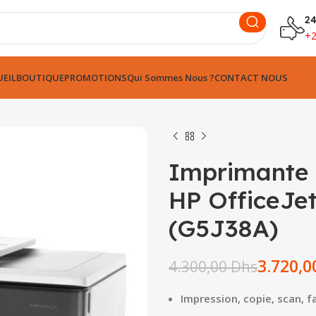
24
+
EIL
BOUTIQUE
PROMOTIONS
Qui Sommes Nous ?
CONTACT NOUS
Imprimante 
HP OfficeJe
(G5J38A)
Dhs
Dhs
Dhs
Dhs
3.720,
4.300,00
Dhs
Impression, copie, scan, f