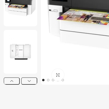
Tout-en-un
Serveur
Click to enlarge