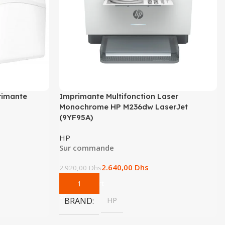
rimante
Imprimante Multifonction Laser
Monochrome HP M236dw LaserJet
(9YF95A)
HP
Sur commande
2.640,00
Dhs
2.920,00
Dhs
Add To Cart
BRAND
HP