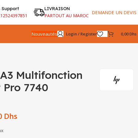
 Support
LIVRAISON
DEMANDE UN DEVIS
212524397851
PARTOUT AU MAROC
Nouveautés
Login / Register
0,00
Dhs
A3 Multifonction
t Pro 7740
00
Dhs
ax