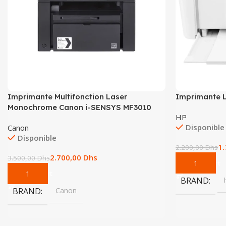
Imprimante Multifonction Laser
Imprimante L
Monochrome Canon i-SENSYS MF3010
HP
Disponible
Canon
Disponible
1
2.200,00
Dhs
2.700,00
Dhs
3.500,00
Dhs
Add To Cart
Add To Cart
BRAND
BRAND
Canon