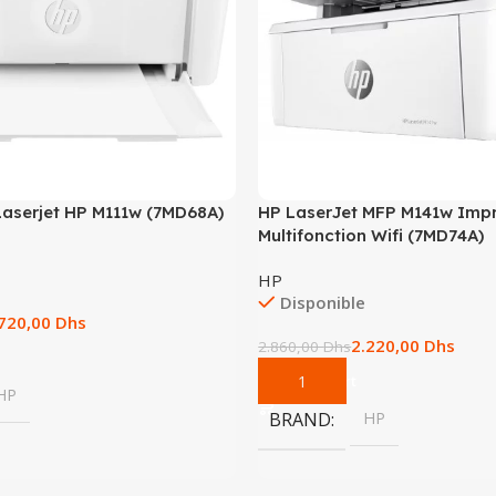
aserjet HP M111w (7MD68A)
HP LaserJet MFP M141w Imp
Multifonction Wifi (7MD74A)
HP
Disponible
.720,00
Dhs
2.220,00
Dhs
2.860,00
Dhs
Add To Cart
HP
BRAND
HP