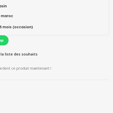
sin
u maroc
3 mois (occasion)​
pp
 la liste des souhaits
rdent ce produit maintenant !