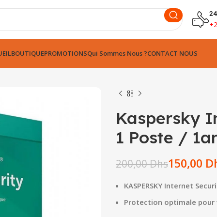
24
+
EIL
BOUTIQUE
PROMOTIONS
Qui Sommes Nous ?
CONTACT NOUS
Kaspersky In
1 Poste / 1a
Dhs
150,00
D
200,00
Dhs
Dhs
Dhs
Dhs
KASPERSKY Internet Secur
Protection optimale pour 