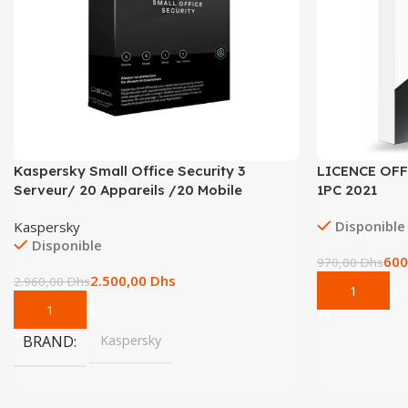
Kaspersky Small Office Security 3
LICENCE OF
Serveur/ 20 Appareils /20 Mobile
1PC 2021
Disponible
Kaspersky
Disponible
600
970,00
Dhs
2.500,00
Dhs
2.960,00
Dhs
Add To Cart
Add To Cart
BRAND
Kaspersky