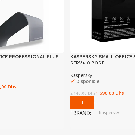
FICE PROFESSIONAL PLUS
KASPERSKY SMALL OFFICE 
SERV+10 POST
Kaspersky
Disponible
,00
Dhs
1.690,00
Dhs
2.140,00
Dhs
Add To Cart
BRAND
Kaspersky