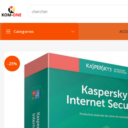
Categories
ACCU
PC portable
PC portable neuf
-25%
PC portable remis à neuf
PC portable gamer
pc fixe & tout-en-un
Unité centarle
Unité centarle avec écran