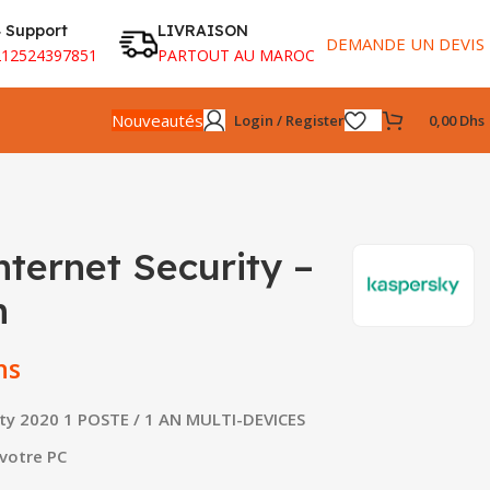
 Support
LIVRAISON
DEMANDE UN DEVIS
212524397851
PARTOUT AU MAROC
Nouveautés
Login / Register
0,00
Dhs
ternet Security –
n
hs
ity 2020 1 POSTE / 1 AN MULTI-DEVICES
votre PC