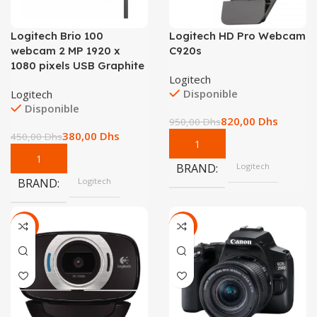
Logitech Brio 100
Logitech HD Pro Webcam
webcam 2 MP 1920 x
C920s
1080 pixels USB Graphite
Logitech
Disponible
Logitech
Disponible
820,00
Dhs
950,00
Dhs
380,00
Dhs
450,00
Dhs
BRAND
Logitech
BRAND
Logitech
-16%
-12%