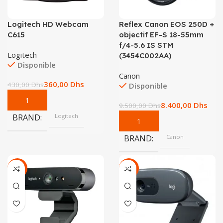
Logitech HD Webcam
Reflex Canon EOS 250D +
C615
objectif EF-S 18-55mm
f/4-5.6 IS STM
Logitech
(3454C002AA)
Disponible
Canon
360,00
Dhs
430,00
Dhs
Disponible
8.400,00
Dhs
9.500,00
Dhs
BRAND
Logitech
BRAND
Canon
-14%
-21%