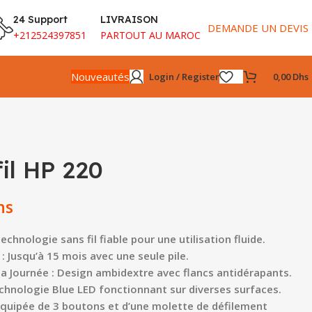
24 Support
LIVRAISON
DEMANDE UN DEVIS
+212524397851
PARTOUT AU MAROC
Nouveautés
Login / Register
0,00
Dhs
fil HP 220
hs
chnologie sans fil fiable pour une utilisation fluide.
 Jusqu’à 15 mois avec une seule pile.
la Journée : Design ambidextre avec flancs antidérapants.
echnologie Blue LED fonctionnant sur diverses surfaces.
 Équipée de 3 boutons et d’une molette de défilement