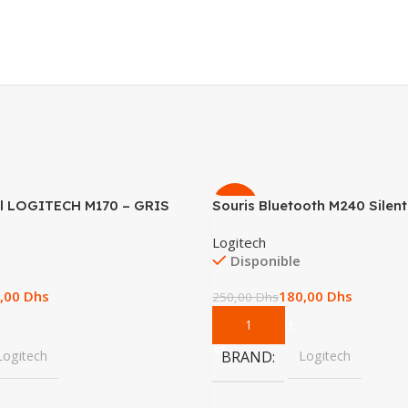
fil LOGITECH M170 – GRIS
Souris Bluetooth M240 Silent
-28%
Logitech
Disponible
,00
Dhs
180,00
Dhs
250,00
Dhs
Add To Cart
Logitech
BRAND
Logitech