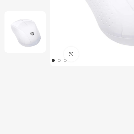
Tout-en-un
Serveur
Click to enlarge