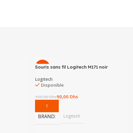
Souris sans fil Logitech M171 noir
-40%
Logitech
Disponible
90,00
Dhs
150,00
Dhs
Add To Cart
BRAND
Logitech