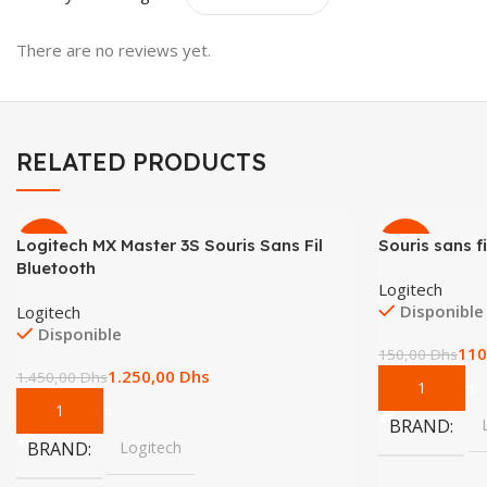
There are no reviews yet.
RELATED PRODUCTS
Logitech MX Master 3S Souris Sans Fil
-14%
Souris sans 
-27%
Bluetooth
Logitech
Disponible
Logitech
Disponible
110
150,00
Dhs
1.250,00
Dhs
1.450,00
Dhs
Add To Cart
Add To Cart
BRAND
BRAND
Logitech