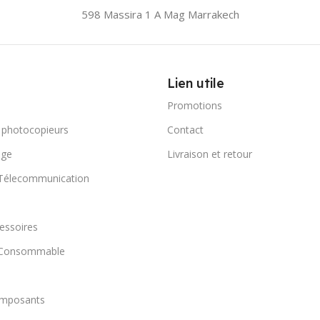
598 Massira 1 A Mag
Marrakech
Lien utile
Promotions
 photocopieurs
Contact
age
Livraison et retour
 Télecommunication
essoires
t Consommable
omposants