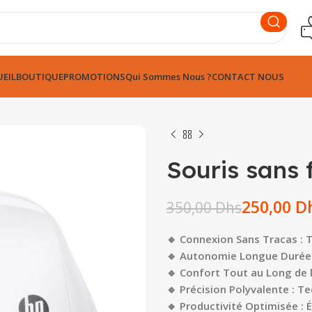
EIL
BOUTIQUE
PROMOTIONS
Qui Sommes Nous ?
CONTACT NOUS
Souris sans 
Dhs
Dhs
250,00
D
350,00
Dhs
Dhs
Dhs
🔹 Connexion Sans Tracas : Te
🔹 Autonomie Longue Durée :
🔹 Confort Tout au Long de 
🔹 Précision Polyvalente : T
🔹 Productivité Optimisée :