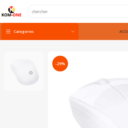
Categories
ACCU
PC portable
PC portable neuf
-29%
PC portable remis à neuf
PC portable gamer
pc fixe & tout-en-un
Unité centarle
Unité centarle avec écran