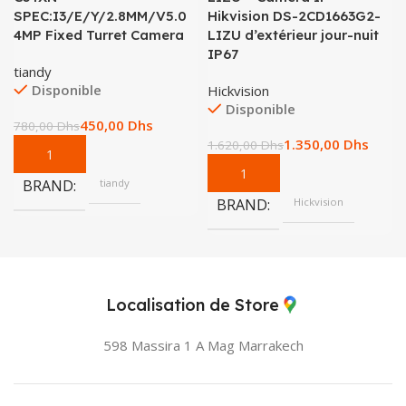
SPEC:I3/E/Y/2.8MM/V5.0
Hikvision DS-2CD1663G2-
4MP Fixed Turret Camera
LIZU d’extérieur jour-nuit
IP67
tiandy
Disponible
Hickvision
Disponible
450,00
Dhs
780,00
Dhs
1.350,00
Dhs
1.620,00
Dhs
BRAND
tiandy
BRAND
Hickvision
Localisation de Store
598 Massira 1 A Mag
Marrakech