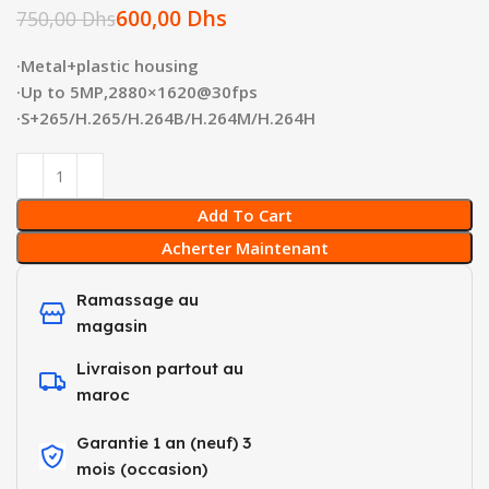
600,00
Dhs
750,00
Dhs
·Metal+plastic housing
·Up to 5MP,2880×1620@30fps
·S+265/H.265/H.264B/H.264M/H.264H
Add To Cart
Acherter Maintenant
Ramassage au
magasin
Livraison partout au
maroc
Garantie 1 an (neuf) 3
mois (occasion)​