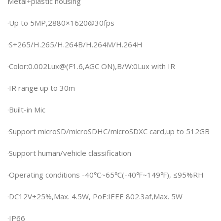
Metal+plastic housing
·Up to 5MP,2880×1620@30fps
·S+265/H.265/H.264B/H.264M/H.264H
·Color:0.002Lux@(F1.6,AGC ON),B/W:0Lux with IR
·IR range up to 30m
·Built-in Mic
·Support microSD/microSDHC/microSDXC card,up to 512GB
·Support human/vehicle classification
·Operating conditions -40℃~65℃(-40℉~149℉), ≤95%RH
·DC12V±25%,Max. 4.5W, PoE:IEEE 802.3af,Max. 5W
·IP66