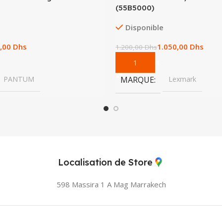
(55B5000)
Disponible
,00
Dhs
1.050,00
Dhs
1.200,00
Dhs
Add To Cart
PANTUM
MARQUE
Lexmark
Localisation de Store
598 Massira 1 A Mag
Marrakech