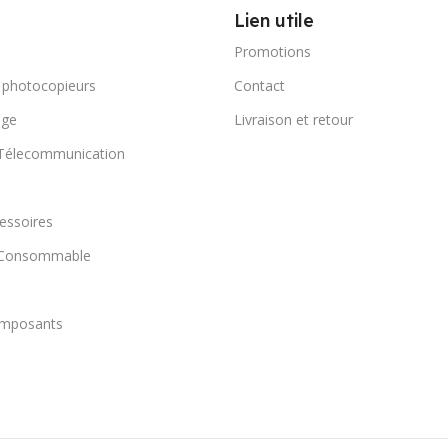
Lien utile
Promotions
 photocopieurs
Contact
age
Livraison et retour
 Télecommunication
essoires
t Consommable
omposants