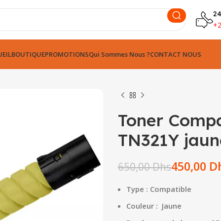
24
+
EIL
BOUTIQUE
PROMOTIONS
Qui Sommes Nous ?
CONTACT NOUS
Toner Comp
TN321Y jaun
450,00
D
650,00
Dhs
Dhs
Dhs
Dhs
Type : Compatible
Dhs
Couleur : Jaune