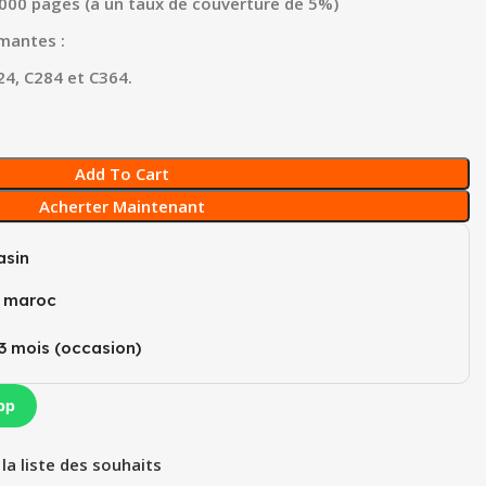
000 pages (à un taux de couverture de 5%)
mantes :
24, C284 et C364.
Add To Cart
Acherter Maintenant
sin
u maroc
3 mois (occasion)​
pp
 la liste des souhaits