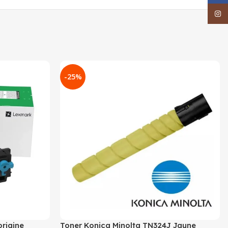
Inst
-25%
rigine
Toner Konica Minolta TN324J Jaune