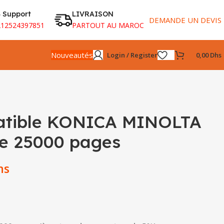
 Support
LIVRAISON
DEMANDE UN DEVIS
212524397851
PARTOUT AU MAROC
Nouveautés
Login / Register
0,00
Dhs
atible KONICA MINOLTA
e 25000 pages
hs