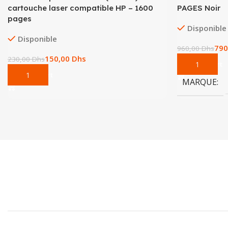
cartouche laser compatible HP – 1600
PAGES Noir
pages
Disponible
Disponible
790
960,00
Dhs
150,00
Dhs
230,00
Dhs
Add To Cart
Add To Cart
MARQUE