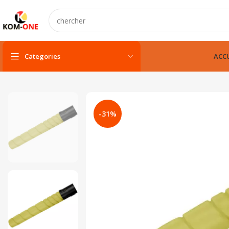
Categories
ACCU
PC portable
PC portable neuf
-31%
PC portable remis à neuf
PC portable gamer
pc fixe & tout-en-un
Unité centarle
Unité centarle avec écran