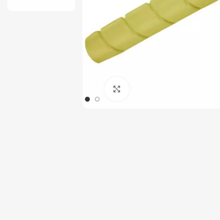
Tout-en-un
Serveur
Click to enlarge