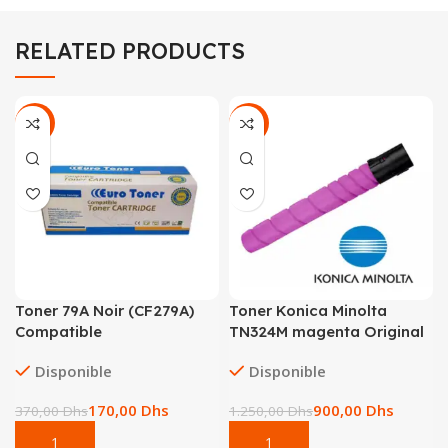
RELATED PRODUCTS
-54%
-28%
Toner 79A Noir (CF279A)
Toner Konica Minolta
Compatible
TN324M magenta Original
Disponible
Disponible
170,00
Dhs
900,00
Dhs
370,00
Dhs
1.250,00
Dhs