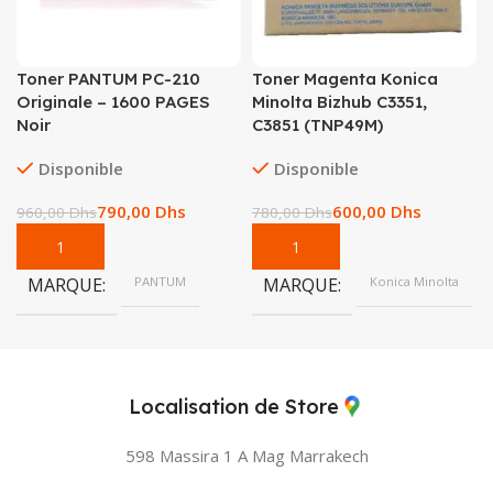
Toner PANTUM PC-210
Toner Magenta Konica
Originale – 1600 PAGES
Minolta Bizhub C3351,
Noir
C3851 (TNP49M)
Disponible
Disponible
790,00
Dhs
600,00
Dhs
960,00
Dhs
780,00
Dhs
MARQUE
PANTUM
MARQUE
Konica Minolta
Localisation de Store
598 Massira 1 A Mag
Marrakech