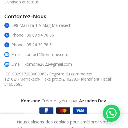
Livraison et retour
Contactez-Nous
598 Massira 1 A Mag Marrakech
Phone : 06 68 94 76 66
Phone : 05 24 39 78 51
Email : contact@kom-one.com
Email : komone2022@gmail.com
ICE :002917208000063- Registre du commerce:
121621/Marrakech- Taxe pro.:92102983- Identifiant Fiscal:
51656685
Kom-one
Créer et gérer par
Azzaden Dev
.
0
Nous utilisons des cookies pour améliorer votre
omparer
Wishlist
Cart