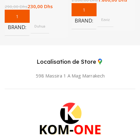
2.200,00
Dhs
230,00
Dhs
290,00
Dhs
BRAND
Ezviz
BRAND
Duhua
Localisation de Store
598 Massira 1 A Mag
Marrakech