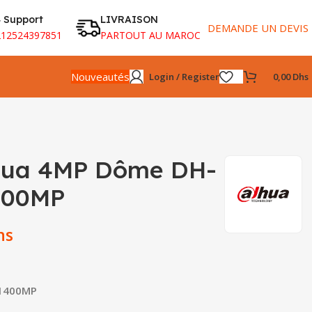
 Support
LIVRAISON
DEMANDE UN DEVIS
212524397851
PARTOUT AU MAROC
Nouveautés
Login / Register
0,00
Dhs
ua 4MP Dôme DH-
400MP
hs
W1400MP