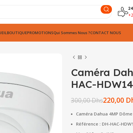
24
+
EIL
BOUTIQUE
PROMOTIONS
Qui Sommes Nous ?
CONTACT NOUS
Caméra Dah
HAC-HDW1
Dhs
Dhs
220,00
D
300,00
Dhs
Caméra Dahua 4MP Dôme
Dhs
Dhs
Référence : DH-HAC-HD