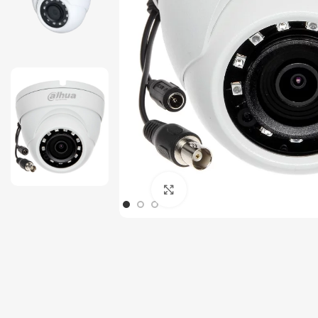
Tout-en-un
Serveur
Click to enlarge