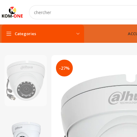
Categories
ACCU
PC portable
PC portable neuf
-27%
PC portable remis à neuf
PC portable gamer
pc fixe & tout-en-un
Unité centarle
Unité centarle avec écran