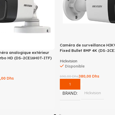
Caméra de surveillance HI
Fixed Bullet 8MP 4K (DS-2C
méra analogique extérieur
urbo HD (DS-2CE16H0T-ITF)
Hickvision
Disponible
380,00
Dhs
690,00
Dhs
,00
Dhs
Add To Cart
BRAND
Hickvision