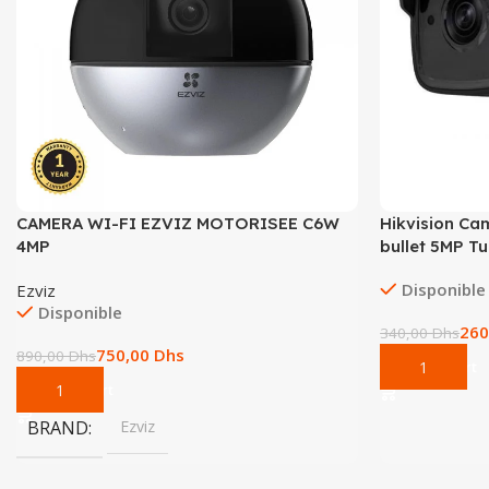
CAMERA WI-FI EZVIZ MOTORISEE C6W
Hikvision Ca
4MP
bullet 5MP T
Disponible
Ezviz
Disponible
260
340,00
Dhs
750,00
Dhs
890,00
Dhs
Add To Cart
Add To Cart
BRAND
Ezviz