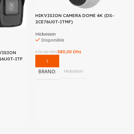
HIKVISION CAMERA DOME 4K (DS-
2CE76U0T-ITMF)
Hickvision
Disponible
380,00
Dhs
670,00
Dhs
KVISION
E16U0T-ITF
Add To Cart
BRAND
Hickvision