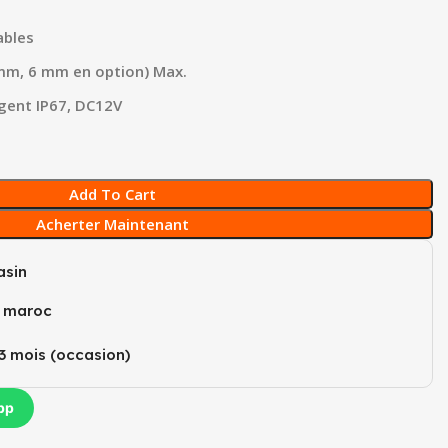
ables
 mm, 6 mm en option) Max.
igent IP67, DC12V
Add To Cart
Acherter Maintenant
sin
u maroc
3 mois (occasion)​
pp