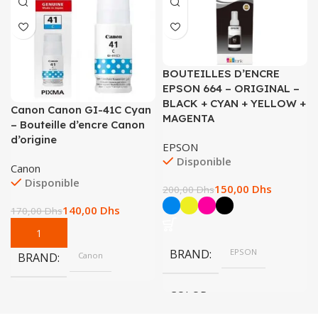
BOUTEILLES D’ENCRE
EPSON 664 – ORIGINAL –
BLACK + CYAN + YELLOW +
Canon Canon GI-41C Cyan
MAGENTA
– Bouteille d’encre Canon
d’origine
EPSON
Disponible
Canon
Disponible
150,00
Dhs
200,00
Dhs
140,00
Dhs
170,00
Dhs
BRAND
EPSON
BRAND
Canon
COLOR