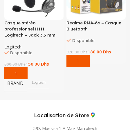
Casque stéréo
Realme RMA-66 – Casque
professionnel H111
Bluetooth
Logitech – Jack 3,5 mm
Disponible
Logitech
180,00
Dhs
320,00
Dhs
Disponible
150,00
Dhs
300,00
Dhs
BRAND
Logitech
Localisation de Store
598 Massira 1 A Mag
Marrakech