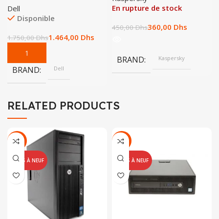
En rupture de stock
Dell
Disponible
360,00
Dhs
450,00
Dhs
1.464,00
Dhs
1.750,00
Dhs
BRAND
Kaspersky
BRAND
Dell
RELATED PRODUCTS
-22%
-25%
REMIS À NEUF
REMIS À NEUF