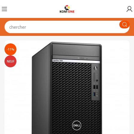
-11%
NEUF