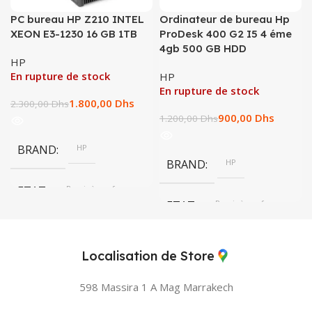
PC bureau HP Z210 INTEL
Ordinateur de bureau Hp
XEON E3-1230 16 GB 1TB
ProDesk 400 G2 I5 4 éme
4gb 500 GB HDD
HP
En rupture de stock
HP
En rupture de stock
1.800,00
Dhs
2.300,00
Dhs
900,00
Dhs
1.200,00
Dhs
BRAND
HP
BRAND
HP
ETAT
Remis à neuf
ETAT
Remis à neuf
Localisation de Store
598 Massira 1 A Mag
Marrakech