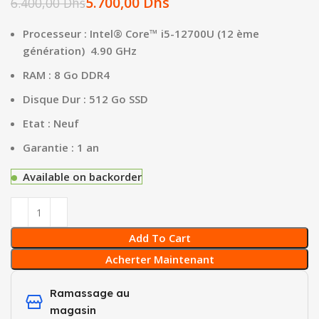
5.700,00
Dhs
6.400,00
Dhs
Processeur : Intel® Core™ i5-12700U (12 ème
génération) 4.90 GHz
RAM : 8 Go DDR4
Disque Dur : 512 Go SSD
Etat : Neuf
Garantie : 1 an
Available on backorder
Add To Cart
Acherter Maintenant
Ramassage au
magasin