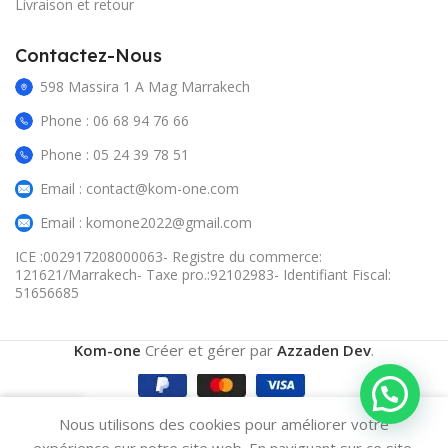
Livraison et retour
Contactez-Nous
598 Massira 1 A Mag Marrakech
Phone : 06 68 94 76 66
Phone : 05 24 39 78 51
Email : contact@kom-one.com
Email : komone2022@gmail.com
ICE :002917208000063- Registre du commerce:
121621/Marrakech- Taxe pro.:92102983- Identifiant Fiscal:
51656685
Kom-one
Créer et gérer par
Azzaden Dev
.
0
Nous utilisons des cookies pour améliorer votre
omparer
Wishlist
Cart