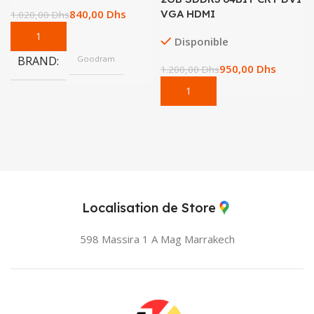
VGA HDMI
840,00
Dhs
1.020,00
Dhs
Disponible
BRAND
Goodram
950,00
Dhs
1.200,00
Dhs
Localisation de Store
598 Massira 1 A Mag
Marrakech