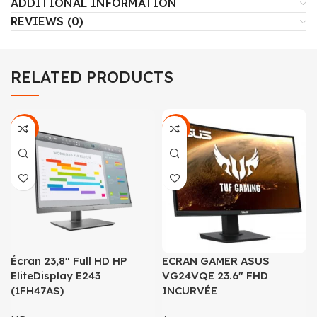
ADDITIONAL INFORMATION
REVIEWS (0)
RELATED PRODUCTS
-36%
-18%
Écran 23,8″ Full HD HP
ECRAN GAMER ASUS
EliteDisplay E243
VG24VQE 23.6″ FHD
(1FH47AS)
INCURVÉE