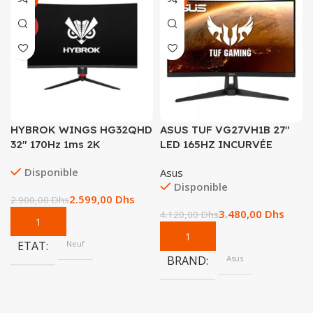
NEUF
HYBROK WINGS HG32QHD
ASUS TUF VG27VH1B 27″
32″ 170Hz 1ms 2K
LED 165HZ INCURVÉE
Disponible
Asus
Disponible
2.599,00
Dhs
2.900,00
Dhs
3.480,00
Dhs
4.120,00
Dhs
ETAT
Neuf
BRAND
Asus