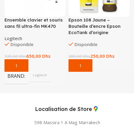
Ensemble clavier et souris
Epson 108 Jaune –
sans fil ultra-fin MK470
Bouteille d’encre Epson
EcoTank d’origine
Logitech
Disponible
Disponible
650,00
Dhs
250,00
Dhs
720,00
Dhs
280,00
Dhs
BRAND
Logitech
Localisation de Store
598 Massira 1 A Mag
Marrakech