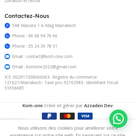
Livraison et retour
Contactez-Nous
598 Massira 1 A Mag Marrakech
Phone : 06 68 94 76 66
Phone : 05 24 39 78 51
Email : contact@kom-one.com
Email : komone2022@gmail.com
ICE :002917208000063- Registre du commerce:
121621/Marrakech- Taxe pro.:92102983- Identifiant Fiscal:
51656685
Kom-one
Créer et gérer par
Azzaden Dev
.
0
Nous utilisons des cookies pour améliorer votre
omparer
Wishlist
Cart
expérience sur notre site web. En naviguant sur ce site,