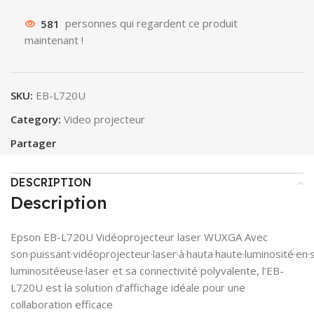
581
personnes qui regardent ce produit
maintenant !
SKU:
EB-L720U
Category:
Video projecteur
Partager
DESCRIPTION
Description
Epson EB-L720U Vidéoprojecteur laser WUXGA Avec
son·puissant·vidéoprojecteur·laser·à·hauta·haute·luminosité·en·
luminositéeuse·laser et sa connectivité polyvalente, l’EB-
L720U est la solution d’affichage idéale pour une
collaboration efficace