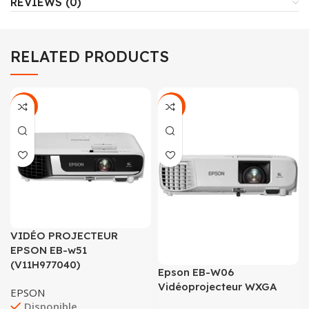
REVIEWS (0)
RELATED PRODUCTS
-6%
-9%
VIDÉO PROJECTEUR
EPSON EB-w51
(V11H977040)
Epson EB-W06
Vidéoprojecteur WXGA
EPSON
Disponible