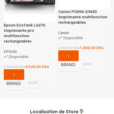
Canon PIXMA G3430
Imprimante multifonction
rechargeables
Epson EcoTank L6270
Imprimante pro
Canon
multifonction
Disponible
rechargeables
1.800,00
Dhs
2.350,00
Dhs
EPSON
Disponible
BRAND
Canon
4.920,00
Dhs
5.340,00
Dhs
BRAND
EPSON
Localisation de Store