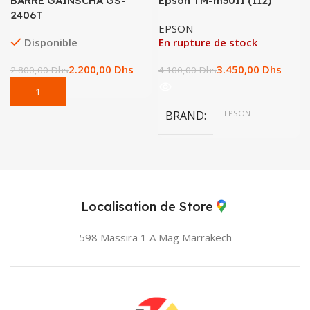
BARRE GAINSCHA GS-
Epson TM-m30II (112)
2406T
EPSON
Disponible
En rupture de stock
2.200,00
Dhs
3.450,00
Dhs
2.800,00
Dhs
4.100,00
Dhs
BRAND
EPSON
Localisation de Store
598 Massira 1 A Mag
Marrakech