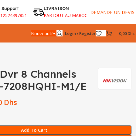
 Support
LIVRAISON
DEMANDE UN DEVIS
212524397851
PARTOUT AU MAROC
Nouveautés
Login / Register
0,00
Dhs
Dvr 8 Channels
-7208HQHI-M1/E
00
Dhs
Add To Cart