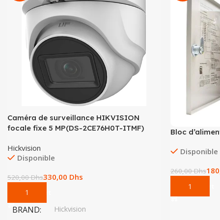
Caméra de surveillance HIKVISION
focale fixe 5 MP(DS-2CE76H0T-ITMF)
Bloc d’alime
Hickvision
Disponible
Disponible
180
260,00
Dhs
330,00
Dhs
520,00
Dhs
Add To Cart
Add To Cart
BRAND
Hickvision