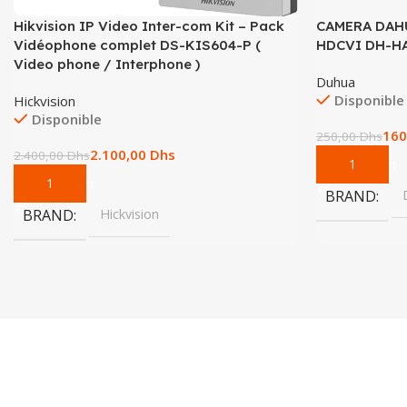
Hikvision IP Video Inter-com Kit – Pack
CAMERA DAH
Vidéophone complet DS-KIS604-P (
HDCVI DH-H
Video phone / Interphone )
Duhua
Disponible
Hickvision
Disponible
160
250,00
Dhs
2.100,00
Dhs
2.400,00
Dhs
Add To Cart
Add To Cart
BRAND
BRAND
Hickvision