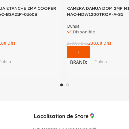
UA ETANCHE 2MP COOPER
CAMERA DAHUA DOM 2MP M
AC-B2A21P-0360B
HAC-HDW1200TRQP-A-S5
Duhua
Disponible
,00
Dhs
230,00
Dhs
290,00
Dhs
Add To Cart
Duhua
BRAND
Duhua
Localisation de Store
598 Massira 1 A Mag
Marrakech