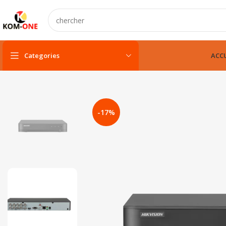
Categories
ACCU
PC portable
PC portable neuf
-17%
PC portable remis à neuf
PC portable gamer
pc fixe & tout-en-un
Unité centarle
Unité centarle avec écran