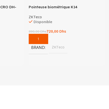
ICRO DH-
Pointeuse biométrique K14
ZKTeco
Disponible
720,00
Dhs
890,00
Dhs
Add To Cart
BRAND
ZKTeco