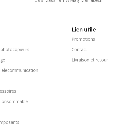
Lien utile
Promotions
 photocopieurs
Contact
age
Livraison et retour
 Télecommunication
essoires
t Consommable
omposants