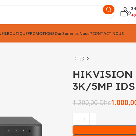
24
+
EIL
BOUTIQUE
PROMOTIONS
Qui Sommes Nous ?
CONTACT NOUS
HIKVISION 
3K/5MP IDS
1.000,
1.200,00
Dhs
Dhs
Dhs
Dhs
Dhs