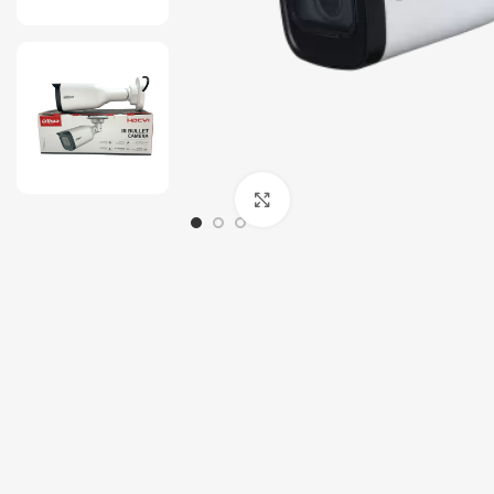
Tout-en-un
Serveur
Click to enlarge