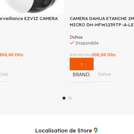
urveillance EZVIZ CAMERA
CAMERA DAHUA ETANCHE 2
MICRO DH-HFW1239TP-A-L
Duhua
Disponible
.800,00
Dhs
300,00
Dhs
420,00
Dhs
Add To Cart
Ezviz
BRAND
Duhua
Localisation de Store