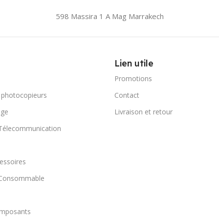
598 Massira 1 A Mag
Marrakech
Lien utile
Promotions
 photocopieurs
Contact
age
Livraison et retour
 Télecommunication
essoires
t Consommable
omposants