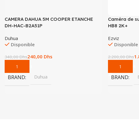
CAMERA DAHUA 5M COOPER ETANCHE
Caméra de s
DH-HAC-B2A51P
HB8 2K+
Duhua
Ezviz
Disponible
Disponible
240,00
Dhs
1
340,00
Dhs
2.200,00
Dhs
Add To Cart
Add To Cart
BRAND
Duhua
BRAND