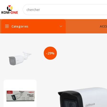
Categories
ACCU
PC portable
PC portable neuf
-29%
PC portable remis à neuf
PC portable gamer
pc fixe & tout-en-un
Unité centarle
Unité centarle avec écran