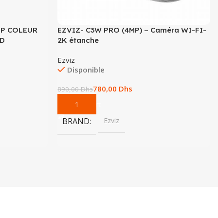
MP COLEUR
EZVIZ- C3W PRO (4MP) – Caméra WI-FI-
ED
2K étanche
Ezviz
Disponible
780,00
Dhs
890,00
Dhs
Add To Cart
BRAND
Ezviz