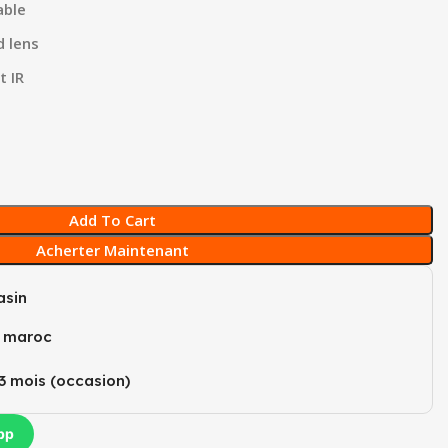
able
 lens
t IR
Add To Cart
Acherter Maintenant
sin
u maroc
3 mois (occasion)​
pp