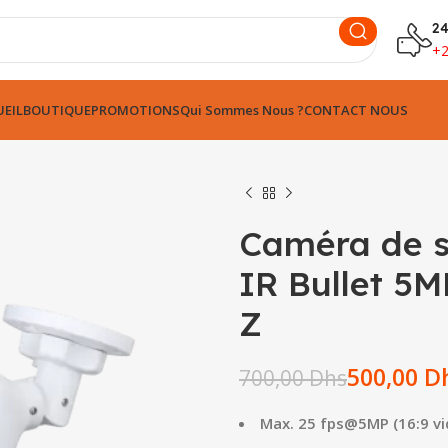
24
+
EIL
BOUTIQUE
PROMOTIONS
Qui Sommes Nous ?
CONTACT NOUS
Caméra de s
IR Bullet 5
Z
Dhs
500,00
D
700,00
Dhs
Dhs
Dhs
Dhs
Max. 25 fps@5MP (16:9 vi