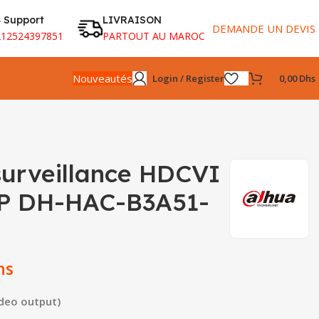
 Support
LIVRAISON
DEMANDE UN DEVIS
212524397851
PARTOUT AU MAROC
Nouveautés
Login / Register
0,00
Dhs
urveillance HDCVI
MP DH-HAC-B3A51-
hs
deo output)