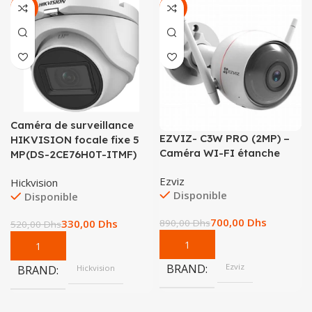
-37%
-21%
Caméra de surveillance
EZVIZ- C3W PRO (2MP) –
HIKVISION focale fixe 5
Caméra WI-FI étanche
MP(DS-2CE76H0T-ITMF)
Ezviz
Hickvision
Disponible
Disponible
700,00
Dhs
330,00
Dhs
890,00
Dhs
520,00
Dhs
BRAND
Ezviz
BRAND
Hickvision