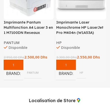
Imprimante Pantum
Imprimante Laser
Multifonction A4 Laser 3 en
Monochrome HP LaserJet
1 M7100DN Reseaux
Pro M404n (W1A53A)
PANTUM
HP
Disponible
Disponible
2.500,00
Dhs
2.550,00
Dhs
2.950,00
Dhs
3.300,00
Dhs
BRAND
PANTUM
BRAND
HP
Localisation de Store