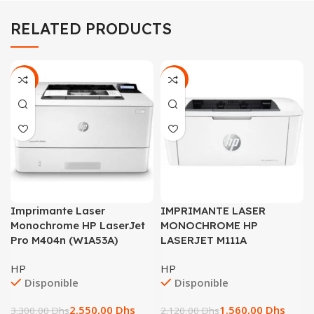
RELATED PRODUCTS
-23%
-26%
Imprimante Laser
IMPRIMANTE LASER
Monochrome HP LaserJet
MONOCHROME HP
Pro M404n (W1A53A)
LASERJET M111A
HP
HP
Disponible
Disponible
2.550,00
Dhs
1.560,00
Dhs
3.300,00
Dhs
2.120,00
Dhs