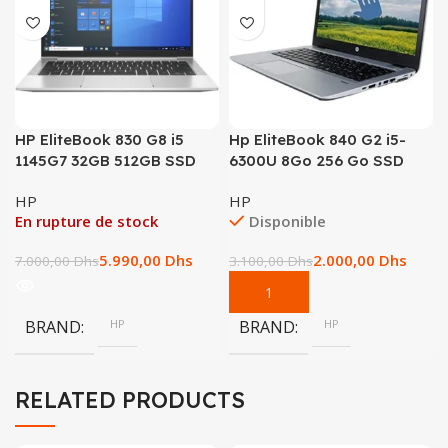
HP EliteBook 830 G8 i5
Hp EliteBook 840 G2 i5-
1145G7 32GB 512GB SSD
6300U 8Go 256 Go SSD
HP
HP
En rupture de stock
Disponible
5.990,00
Dhs
2.000,00
Dhs
7.000,00
Dhs
3.100,00
Dhs
BRAND
HP
BRAND
HP
RELATED PRODUCTS