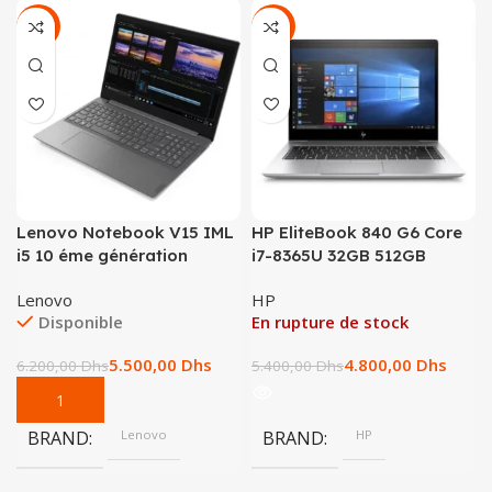
-11%
-11%
Lenovo Notebook V15 IML
HP EliteBook 840 G6 Core
i5 10 éme génération
i7-8365U 32GB 512GB
Lenovo
HP
Disponible
En rupture de stock
5.500,00
Dhs
4.800,00
Dhs
6.200,00
Dhs
5.400,00
Dhs
BRAND
Lenovo
BRAND
HP