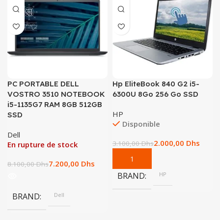
PC PORTABLE DELL
Hp EliteBook 840 G2 i5-
VOSTRO 3510 NOTEBOOK
6300U 8Go 256 Go SSD
i5-1135G7 RAM 8GB 512GB
HP
SSD
Disponible
Dell
2.000,00
Dhs
3.100,00
Dhs
En rupture de stock
7.200,00
Dhs
8.100,00
Dhs
BRAND
HP
BRAND
Dell