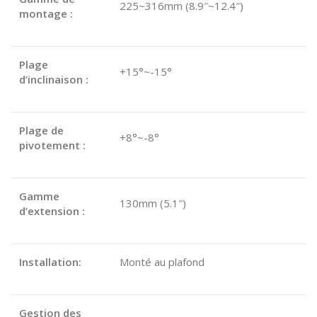
225~316mm (8.9″~12.4″)
montage :
Plage
+15°~-15°
d’inclinaison :
Plage de
+8°~-8°
pivotement :
Gamme
130mm (5.1″)
d’extension :
Installation:
Monté au plafond
Gestion des