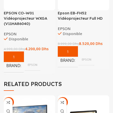
EPSON CO-W01
Epson EB-FH52
Vidéoprojecteur WXGA
Vidéoprojecteur Full HD
(V11HA86040)
EPSON
Disponible
EPSON
Disponible
8.520,00
Dhs
8.999,00
Dhs
4.200,00
Dhs
4.999,00
Dhs
BRAND
EPSON
BRAND
EPSON
RELATED PRODUCTS
-20%
-4%