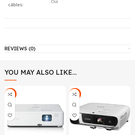
Oui
câbles:
REVIEWS (0)
YOU MAY ALSO LIKE…
-16%
-5%