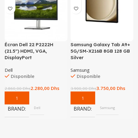
Écran Dell 22 P2222H
Samsung Galaxy Tab A9+
(21.5″) HDMI, VGA,
5G/SM-X216B 8GB 128 GB
DisplayPort
Silver
Dell
Samsung
Disponible
Disponible
2.280,00
Dhs
3.750,00
Dhs
2.860,00
Dhs
3.900,00
Dhs
BRAND
Dell
BRAND
Samsung