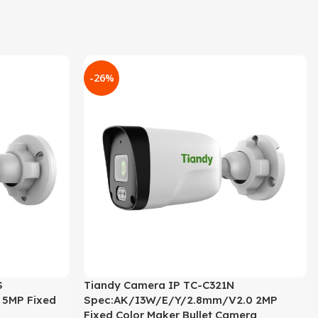
-26%
S
Tiandy Camera IP TC-C321N
5MP Fixed
Spec:AK/I3W/E/Y/2.8mm/V2.0 2MP
Fixed Color Maker Bullet Camera