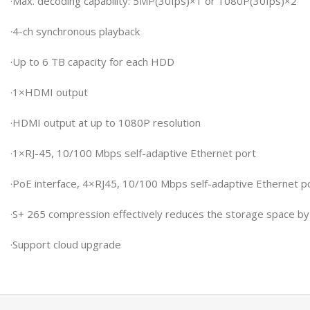
·Max. decoding capability: 5MP(30fps)×1 or 1080P(30fps)×2
·4-ch synchronous playback
·Up to 6 TB capacity for each HDD
·1×HDMI output
·HDMI output at up to 1080P resolution
·1×RJ-45, 10/100 Mbps self-adaptive Ethernet port
·PoE interface, 4×RJ45, 10/100 Mbps self-adaptive Ethernet p
·S+ 265 compression effectively reduces the storage space b
·Support cloud upgrade