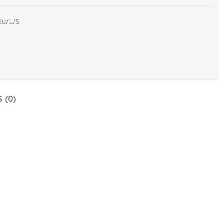
Eu/L/S
r
 (0)