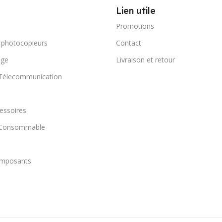
Lien utile
Promotions
 photocopieurs
Contact
age
Livraison et retour
 Télecommunication
essoires
t Consommable
omposants