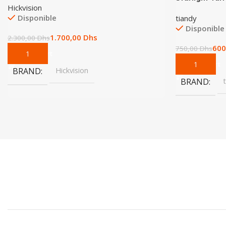
Hickvision
Disponible
tiandy
Disponible
1.700,00
Dhs
2.300,00
Dhs
600
750,00
Dhs
Add To Cart
Add To Cart
BRAND
Hickvision
BRAND