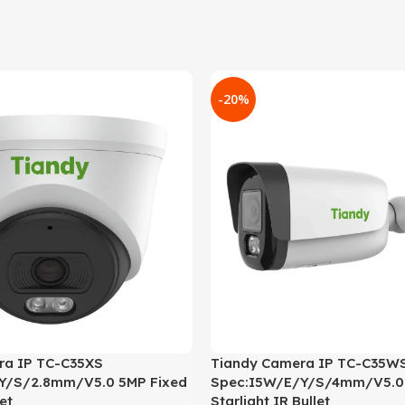
-20%
ra IP TC-C35XS
Tiandy Camera IP TC-C35W
Y/S/2.8mm/V5.0 5MP Fixed
Spec:I5W/E/Y/S/4mm/V5.0 
et
Starlight IR Bullet