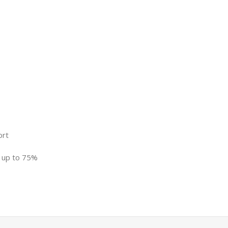
ort
y up to 75%