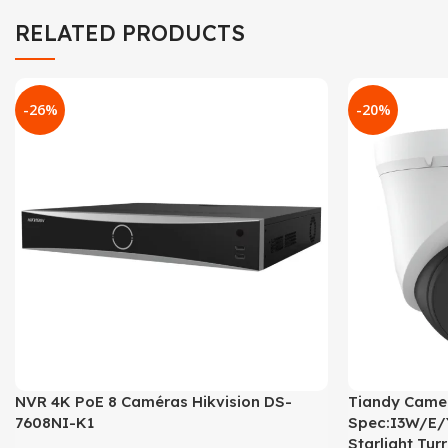
RELATED PRODUCTS
-26%
-20%
NVR 4K PoE 8 Caméras Hikvision DS-
Tiandy Came
7608NI-K1
Spec:I3W/E/
Starlight Turr