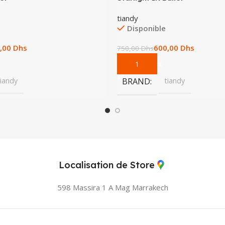
tiandy
Disponible
,00
Dhs
600,00
Dhs
750,00
Dhs
Add To Cart
tiandy
BRAND
tiandy
Localisation de Store
598 Massira 1 A Mag
Marrakech