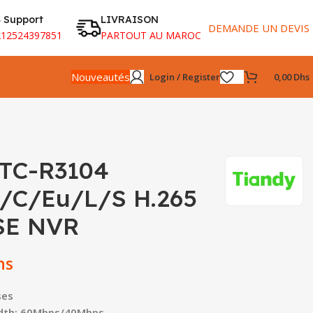
 Support
LIVRAISON
DEMANDE UN DEVIS
212524397851
PARTOUT AU MAROC
Nouveautés
Login / Register
0,00
Dhs
 TC-R3104
/C/Eu/L/S H.265
SE NVR
hs
ses
dth: 60Mbps/40Mbps