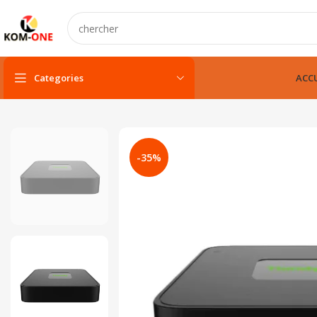
Categories
ACCU
PC portable
PC portable neuf
-35%
PC portable remis à neuf
PC portable gamer
pc fixe & tout-en-un
Unité centarle
Unité centarle avec écran