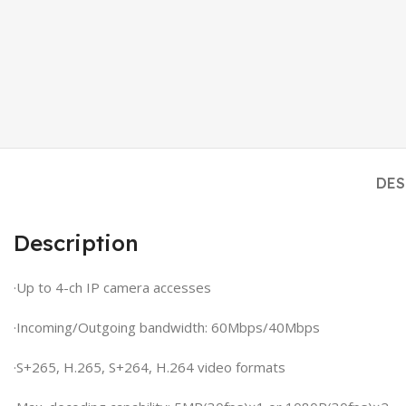
DES
Description
·Up to 4-ch IP camera accesses
·Incoming/Outgoing bandwidth: 60Mbps/40Mbps
·S+265, H.265, S+264, H.264 video formats